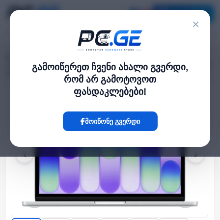
კატალოგი
×
მთავარი
ლეპტოპი და ნოუთბუქი
›
›
13-inch MacBook Neo: Apple A18 Pro chip with 6‑core CPU and 5‑core GPU,
გამოიწერეთ ჩვენი ახალი გვერდი,
8GB, 256GB SSD - Silver ENG
რომ არ გამოტოვოთ
ფასდაკლებები!
Hot
მოიწონე გვერდი
‹
›