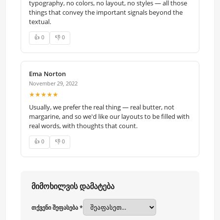
typography, no colors, no layout, no styles — all those
things that convey the important signals beyond the
textual.
👍 0
👎 0
Ema Norton
November 29, 2022
★★★★★
Usually, we prefer the real thing — real butter, not
margarine, and so we'd like our layouts to be filled with
real words, with thoughts that count.
👍 0
👎 0
მიმოხილვის დამატება
თქვენი შეფასება *