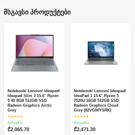
მსგავსი პროდუქტები
Notebook/ Lenovo/ Ideapad/
Notebook/ Lenovo/ Ideapad/
Ideapad Slim 3 15.6" Ryzen
IdeaPad 1 15.6" Ryzen 5
5 40 8GB 512GB SSD
7520U 16GB 512GB SSD
Radeon Graphics Arctic
Radeon Graphics Cloud
Grey
Grey (82VG00YSRK)
★★★★★
★★★★★
მარაგშია
მარაგშია
₾2,065.70
₾2,471.30