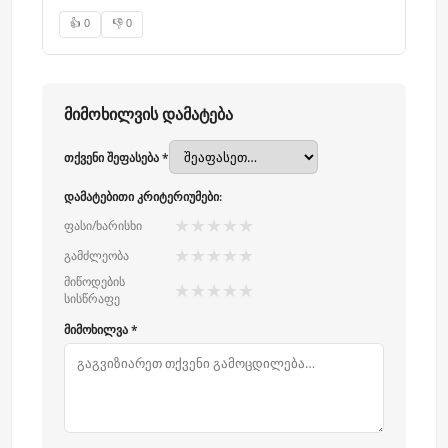
👍 0
👎 0
მიმოხილვის დამატება
თქვენი შეფასება *
დამატებითი კრიტერიუმები:
★
★
★
★
★
ფასი/ხარისხი
★
★
★
★
★
გამძლეობა
მიწოდების
★
★
★
★
★
სისწრაფე
მიმოხილვა *