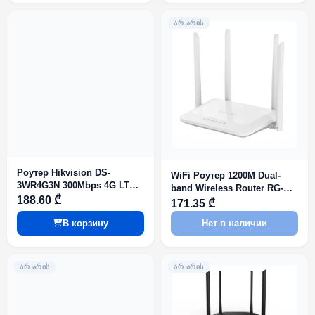
ᲐᲠ ᲐᲠᲘᲡ
Роутер Hikvision DS-
WiFi Роутер 1200M Dual-
3WR4G3N 300Mbps 4G LTE
band Wireless Router RG-
Wi-Fi Router
188.60 ₾
EW1200
171.35 ₾
В корзину
Нет в наличии
ᲐᲠ ᲐᲠᲘᲡ
ᲐᲠ ᲐᲠᲘᲡ