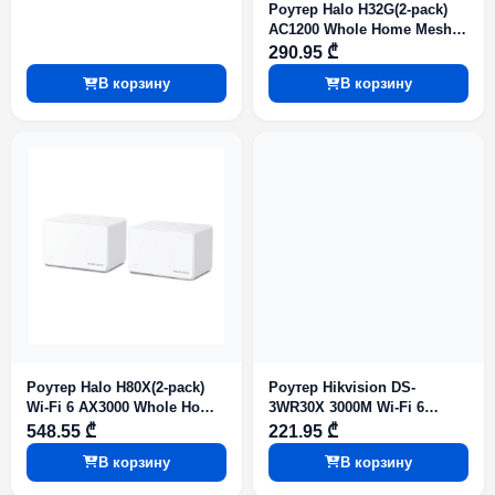
Роутер Halo H32G(2-pack)
AC1200 Whole Home Mesh
Wi-Fi System
290.95 ₾
В корзину
В корзину
Роутер Halo H80X(2-pack)
Роутер Hikvision DS-
Wi-Fi 6 AX3000 Whole Home
3WR30X 3000M Wi-Fi 6
Mesh Wi-Fi System
Wireless
548.55 ₾
221.95 ₾
В корзину
В корзину