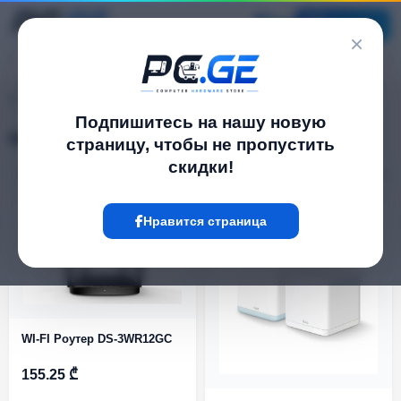
Каталог
×
pc.ge
/
Wi-Fi роутеры
Подпишитесь на нашу новую
Wi-Fi роутеры
страницу, чтобы не пропустить
скидки!
Фильтр
16 Товар
Нравится страница
WI-FI Роутер DS-3WR12GC
155.25 ₾