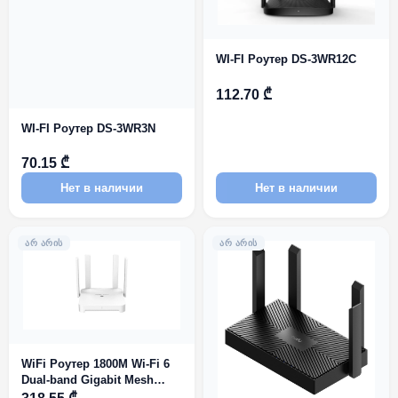
WI-FI Роутер DS-3WR12C
112.70 ₾
WI-FI Роутер DS-3WR3N
70.15 ₾
Нет в наличии
Нет в наличии
ᲐᲠ ᲐᲠᲘᲡ
ᲐᲠ ᲐᲠᲘᲡ
WiFi Роутер 1800M Wi-Fi 6
Dual-band Gigabit Mesh
Router RG-EW1800GX PRO