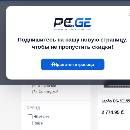
Каталог
Подпишитесь на нашу новую страницу,
pc.ge
/
Управляемые
чтобы не пропустить скидки!
Управляемые
Нравится страница
НАЛИЧИЕ
✅ В наличии
🏷️ Со скидкой
სვიჩი DS-3E155
БРЕНД
2 774.95 ₾
Hikvision
Ruijie