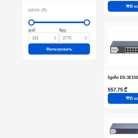
В к
ЦЕНА (₾)
დან
მდე
₾
₾
Фильтровать
სვიჩი DS-3E152
557.75 ₾
В к