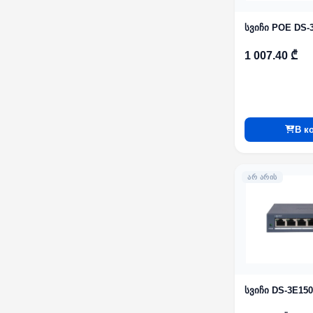
სვიჩი POE DS-
1 007.40 ₾
В к
ᲐᲠ ᲐᲠᲘᲡ
სვიჩი DS-3E150