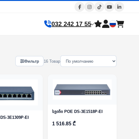
032 242 17 55
Фильтр
16 Товар
სვიჩი POE DS-3E1518P-EI
 DS-3E1309P-EI
1 516.85 ₾