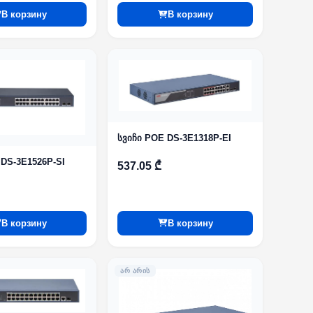
В корзину
В корзину
სვიჩი POE DS-3E1318P-EI
 DS-3E1526P-SI
537.05 ₾
В корзину
В корзину
ᲐᲠ ᲐᲠᲘᲡ