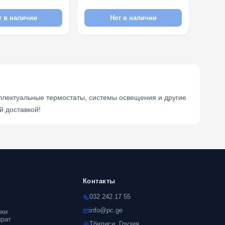
т в наличии
Нет в наличии
ллектуальные термостаты, системы освещения и другие
й доставкой!
Контакты
032 242 17 55
info@pc.ge
вки
врат
Тбилиси, Грузия