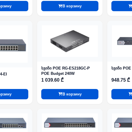
орзину
В корзину
სვიჩი POE RG-ES218GC-P
სვიჩი POE
POE Budget 240W
4-EI
1 039.60 ₾
948.75 ₾
орзину
В корзину