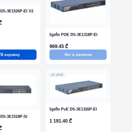
 DS-3E1526P-EI V2
₾
სვიჩი POE DS-3E1318P-EI
969.45 ₾
В корзину
Нет в наличии
ᲐᲠ ᲐᲠᲘᲡ
სვიჩი PoE DS-3E1326P-EI
 DS-3E1518P-SI
1 191.40 ₾
₾