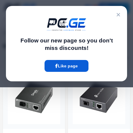
Catalog
×
pc.ge
/
Media Converters
Follow our new page so you don't
Media Converters
miss discounts!
Filter
14 Product
Like page