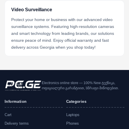
Video Surveillance
Protect your home or business with our advanced video
surveillance systems. Featuring high-resolution cameras
and smart technology from leading brands, our solutions
ensure peace of mind. Enjoy official warranty and fast
delivery across Georgia when you shop today!
Electronics online store — 100% New ტექნიკა,
ოფიციალური გარანტიით, სწრაფი მიწოდებით.
Information
Categories
Cart
Laptops
Delivery terms
Phones