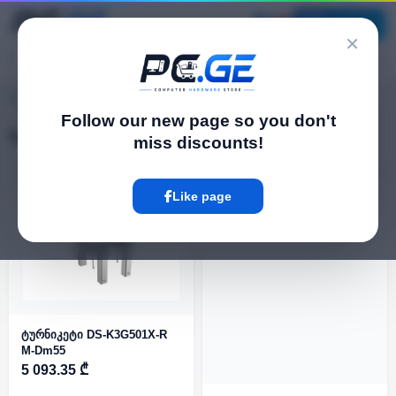
Catalog
×
pc.ge
/
Turnstiles
Follow our new page so you don't
Turnstiles
miss discounts!
Filter
5 Product
Like page
ტურნიკეტი DS-K3G501X-R
M-Dm55
5 093.35 ₾