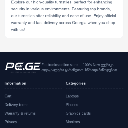
Explore our high-quality turnstiles, perfect for enhancing
security in various environments. Featuring top brands,
our turnstiles offer reliability and ease of use. Enjoy official
warranty and fast delivery across Georgia when you shop
with us!
Electronics online store — 100% New ტექნიკა,
ოფიციალური გარანტიით, სწრაფი მიწოდებით.
Information
Categories
Cart
Laptops
Delivery terms
Phones
Warranty & returns
Graphics cards
Privacy
Monitors