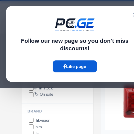
Catalog
Follow our new page so you don't miss
pc.ge
/
Fire Alarm
discounts!
Fire Alarm
Like page
AVAILABILITY
✅ In stock
🏷️ On sale
BRAND
Hikvision
Inim
Itc