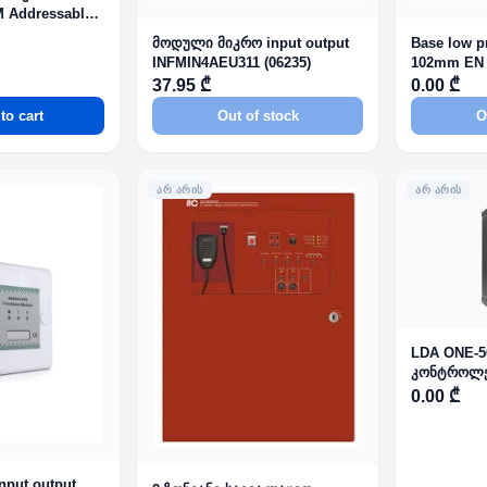
M Addressable
მოდული მიკრო input output
Base low pr
INFMIN4AEU311 (06235)
102mm EN 
37.95 ₾
0.00 ₾
to cart
Out of stock
O
ᲐᲠ ᲐᲠᲘᲡ
ᲐᲠ ᲐᲠᲘᲡ
LDA ONE-5
კონტროლ
PUBLIC A
0.00 ₾
ALARM SY
EN54-4
nput output