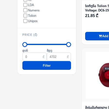
LDA
სირენა Tolion 
Numens
Voltage: DC6-1
21.85 ₾
Tolion
Unipos
PRICE (₾)
Add 
დან
მდე
₾
₾
Filter
მისამართული 