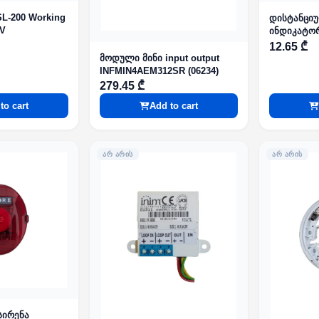
SL-200 Working
დისტანციუ
5V
ინდიკატო
INDICATOR
12.65 ₾
მოდული მინი input output
INFMIN4AEM312SR (06234)
279.45 ₾
to cart
Add to cart
ᲐᲠ ᲐᲠᲘᲡ
ᲐᲠ ᲐᲠᲘᲡ
სირენა