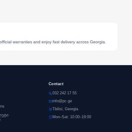
ficial warranties and enjoy fast delivery across Georgia.
Contact
032 242 17 55
info@pc.ge
rns
Tbilisi, Georgia
ლეტი
Mon–Sat: 10:00–19:00
ი
s