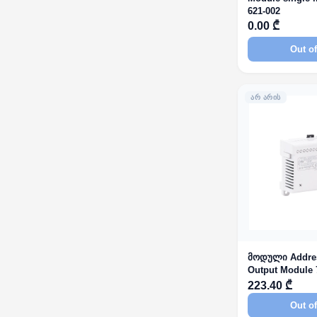
621-002
0.00 ₾
Out of
ᲐᲠ ᲐᲠᲘᲡ
მოდული Addres
Output Module
223.40 ₾
Out of