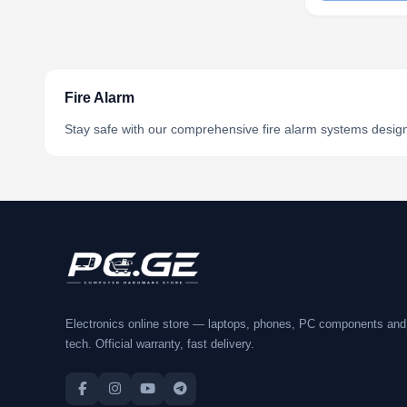
Fire Alarm
Stay safe with our comprehensive fire alarm systems designe
Electronics online store — laptops, phones, PC components and
tech. Official warranty, fast delivery.