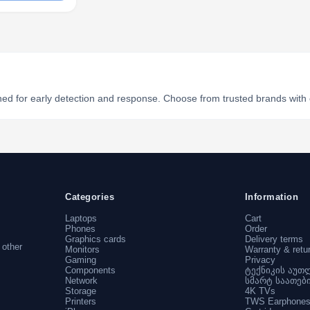
d for early detection and response. Choose from trusted brands with of
Categories
Information
Laptops
Cart
Phones
Order
Graphics cards
Delivery terms
 other
Monitors
Warranty & retu
Gaming
Privacy
Components
ტექნიკის აუთ
Network
სმარტ საათებ
Storage
4K TVs
Printers
TWS Earphone