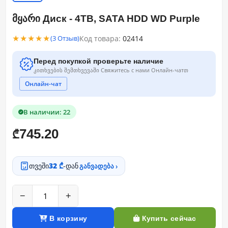
მყარი Диск - 4TB, SATA HDD WD Purple
★★★★★
Код товара:
02414
(3 Отзыв)
Перед покупкой проверьте наличие
კითხვების შემთხვევაში Свяжитесь с нами Онлайн-чатთ
Онлайн-чат
В наличии: 22
745.20
₾
თვეში
32 ₾
-დან
განვადება ›
−
+
В корзину
Купить сейчас