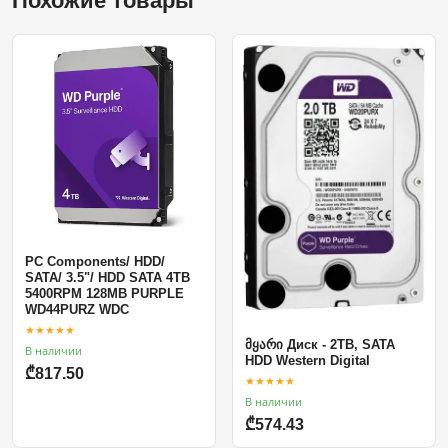
Похожие товары
PC Components/ HDD/
SATA/ 3.5"/ HDD SATA 4TB
5400RPM 128MB PURPLE
WD44PURZ WDC
★★★★★
მყარი Диск - 2TB, SATA
В наличии
HDD Western Digital
₾817.50
★★★★★
В наличии
₾574.43