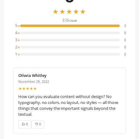
★★★★★
3 Отзыв
5
3
★
4
0
★
3
0
★
2
0
★
1
0
★
Oliwia Whitley
November 29, 2022
★★★★★
How can you evaluate content without design? No
typography, no colors, no layout, no styles — all those
things that convey the important signals beyond the
textual.
👍 0
👎 0