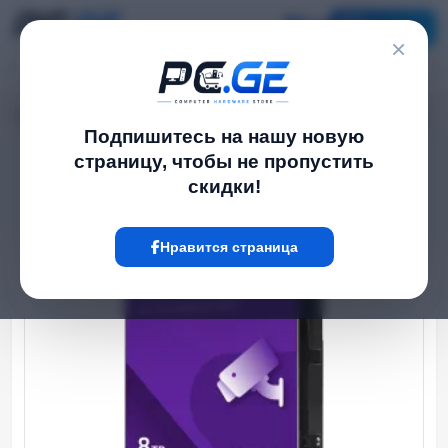
Каталог
×
Главная
HDD Диски
მყარი Диск - 8TB SATA HDD WD Purple, WD85PURU
›
›
Подпишитесь на нашу новую
страницу, чтобы не пропустить
Hot
скидки!
Нравится страница