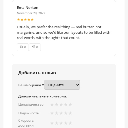
Ema Norton
November 29, 2022
★★★★★
Usually, we prefer the real thing — real butter, not
margarine, and so we'd like our layouts to be filled with
real words, with thoughts that count.
👍 0
👎 0
Добавить отзыв
Ваша оценка *
Дополнительные критерии:
★
★
★
★
★
Цена/качество
★
★
★
★
★
Надёжность
Скорость
★
★
★
★
★
доставки