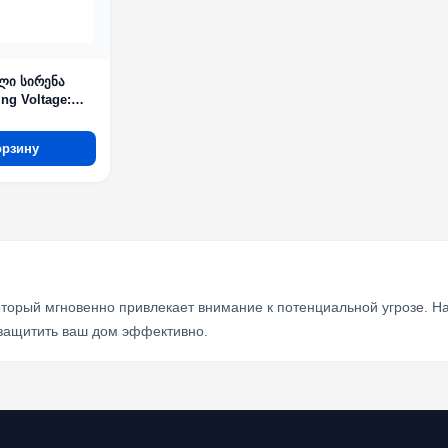
ლი სირენა
ng Voltage:
орзину
оторый мгновенно привлекает внимание к потенциальной угрозе. Н
 защитить ваш дом эффективно.