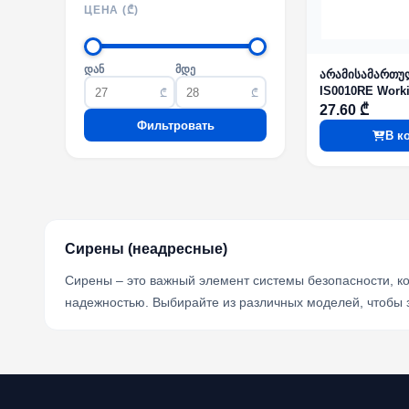
ЦЕНА (₾)
დან
მდე
არამისამართუ
IS0010RE Worki
₾
₾
DC9-60V
27.60 ₾
Фильтровать
В к
Сирены (неадресные)
Сирены – это важный элемент системы безопасности, к
надежностью. Выбирайте из различных моделей, чтобы