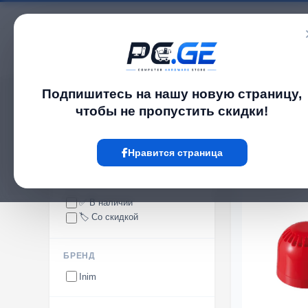
Каталог
Подпишитесь на нашу новую страницу,
pc.ge
/
Сирены (неадресные)
чтобы не пропустить скидки!
Сирены (неадресные)
Нравится страница
НАЛИЧИЕ
✅ В наличии
🏷️ Со скидкой
БРЕНД
Inim