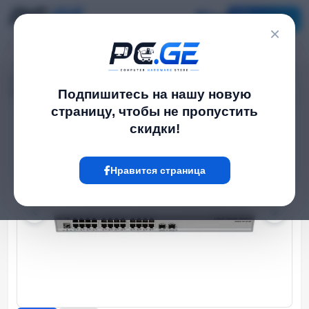
Каталог
×
Главная
Network Switch
›
›
Управляемые სვიჩი - CRS326, L3, 24G, 2S+, MikroTik
Подпишитесь на нашу новую
страницу, чтобы не пропустить
скидки!
Hot
Нравится страница
‹
›