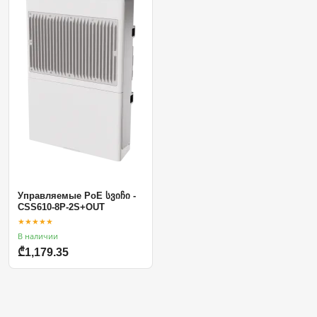
Управляемые PoE სვიჩი -
CSS610-8P-2S+OUT
★★★★★
В наличии
₾1,179.35