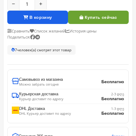
−
+
В корзину
Купить сейчас
Сравнить
Список желаний
История цены
Поделиться:
7
человек(а) смотрят этот товар
Самовывоз из магазина
Бесплатно
Можно забрать сегодня
Курьерская доставка
2-3 დღე
Бесплатно
Курьер доставит по адресу
DHL Доставка
1-3 დღე
Бесплатно
DHL Курьер доставит по адресу