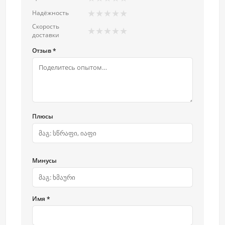
★
★
★
★
★
Надёжность
Скорость
★
★
★
★
★
доставки
Отзыв *
Плюсы
Минусы
Имя *