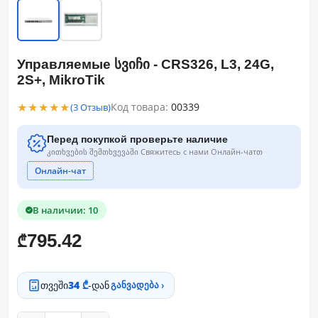
Управляемые სვიჩი - CRS326, L3, 24G,
2S+, MikroTik
★★★★★
Код товара:
00339
(3 Отзыв)
Перед покупкой проверьте наличие
კითხვების შემთხვევაში Свяжитесь с нами Онлайн-чатთ
Онлайн-чат
В наличии: 10
795.42
₾
თვეში
34 ₾
-დან
განვადება ›