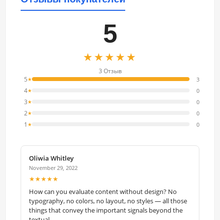
5
★★★★★
3 Отзыв
5
3
★
4
0
★
3
0
★
2
0
★
1
0
★
Oliwia Whitley
November 29, 2022
★★★★★
How can you evaluate content without design? No
typography, no colors, no layout, no styles — all those
things that convey the important signals beyond the
textual.