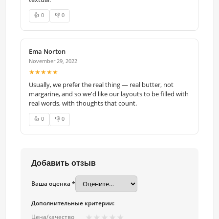
👍 0
👎 0
Ema Norton
November 29, 2022
★★★★★
Usually, we prefer the real thing — real butter, not
margarine, and so we'd like our layouts to be filled with
real words, with thoughts that count.
👍 0
👎 0
Добавить отзыв
Ваша оценка *
Дополнительные критерии:
★
★
★
★
★
Цена/качество