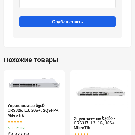
Опубликовать
Похожие товары
Управляемые სვიჩი -
CRS326, L3, 20S+, 2QSFP+,
MikroTik
Управляемые სვიჩი -
★★★★★
CRS317, L3, 1G, 16S+,
В наличии
MikroTik
★★★★★
₾2,273.02