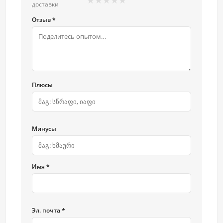
★
★
★
★
★
доставки
Отзыв *
Плюсы
Минусы
Имя *
Эл. почта *