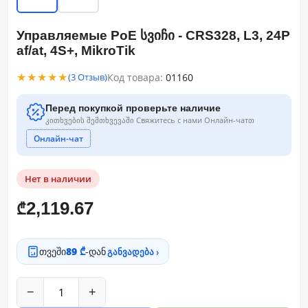
Управляемые PoE სვიჩი - CRS328, L3, 24P
af/at, 4S+, MikroTik
★★★★★
Код товара:
01160
(3 Отзыв)
Перед покупкой проверьте наличие
კითხვების შემთხვევაში Свяжитесь с нами Онлайн-чатთ
Онлайн-чат
Нет в наличии
2,119.67
₾
თვეში
89 ₾
-დან
განვადება ›
−
+