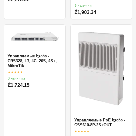
В наличии
₾1,903.34
Управляемые სვიჩი -
CRS328, L3, 4C, 20S, 4S+,
MikroTik
★★★★★
В наличии
₾1,724.15
Управляемые PoE სვიჩი -
CSS610-8P-2S+OUT
★★★★★