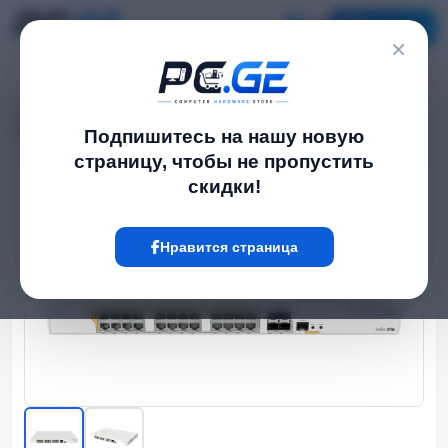
Каталог
×
Главная
Network Switch
›
›
Управляемые PoE სვიჩი - CRS328, L3, 24P af/at, 4S+, MikroTik
Подпишитесь на нашу новую
страницу, чтобы не пропустить
скидки!
Hot
Нравится страница
‹
›