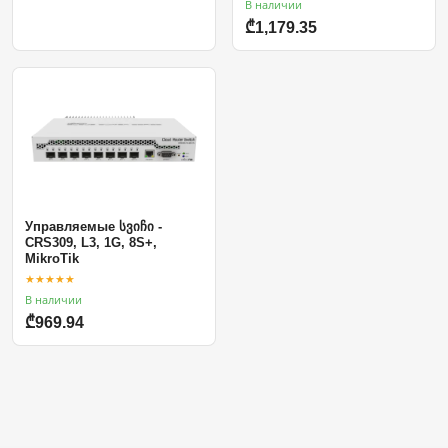
В наличии
₾1,179.35
Управляемые სვიჩი -
CRS309, L3, 1G, 8S+,
MikroTik
★★★★★
В наличии
₾969.94