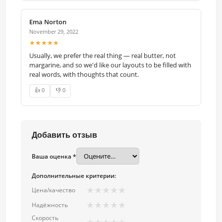
Ema Norton
November 29, 2022
★★★★★
Usually, we prefer the real thing — real butter, not
margarine, and so we'd like our layouts to be filled with
real words, with thoughts that count.
👍 0
👎 0
Добавить отзыв
Ваша оценка *
Дополнительные критерии:
★
★
★
★
★
Цена/качество
★
★
★
★
★
Надёжность
Скорость