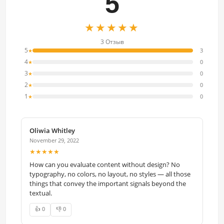
5
★★★★★
3 Отзыв
5
3
★
4
0
★
3
0
★
2
0
★
1
0
★
Oliwia Whitley
November 29, 2022
★★★★★
How can you evaluate content without design? No
typography, no colors, no layout, no styles — all those
things that convey the important signals beyond the
textual.
👍 0
👎 0