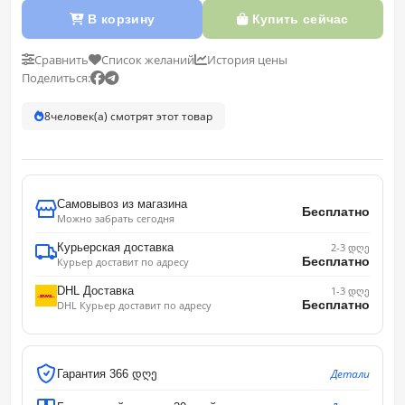
В корзину
Купить сейчас
Сравнить
Список желаний
История цены
Поделиться:
8
человек(а) смотрят этот товар
Самовывоз из магазина
Бесплатно
Можно забрать сегодня
Курьерская доставка
2-3 დღე
Бесплатно
Курьер доставит по адресу
DHL Доставка
1-3 დღე
Бесплатно
DHL Курьер доставит по адресу
Детали
Гарантия 366 დღე