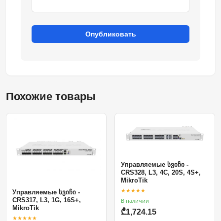
Опубликовать
Похожие товары
Управляемые სვიჩი -
CRS328, L3, 4C, 20S, 4S+,
MikroTik
★★★★★
Управляемые სვიჩი -
CRS317, L3, 1G, 16S+,
В наличии
MikroTik
₾1,724.15
★★★★★