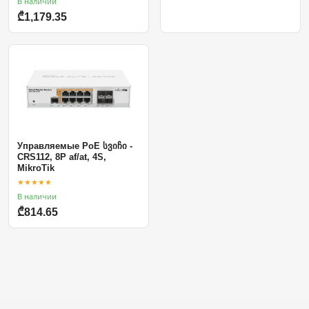
В наличии
₾1,179.35
Управляемые PoE სვიჩი -
CRS112, 8P af/at, 4S,
MikroTik
★★★★★
В наличии
₾814.65