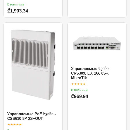
В наличии
₾1,903.34
Управляемые სვიჩი -
CRS309, L3, 1G, 8S+,
MikroTik
★★★★★
В наличии
₾969.94
Управляемые PoE სვიჩი -
CSS610-8P-2S+OUT
★★★★★