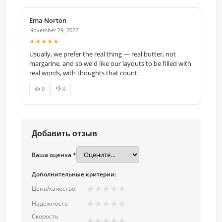
Ema Norton
November 29, 2022
★★★★★
Usually, we prefer the real thing — real butter, not
margarine, and so we'd like our layouts to be filled with
real words, with thoughts that count.
👍 0
👎 0
Добавить отзыв
Ваша оценка *
Дополнительные критерии:
★
★
★
★
★
Цена/качество
★
★
★
★
★
Надёжность
Скорость
★
★
★
★
★