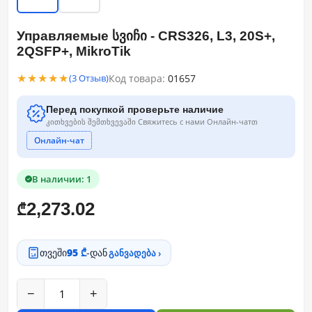
Управляемые სვიჩი - CRS326, L3, 20S+,
2QSFP+, MikroTik
★★★★★
Код товара:
01657
(3 Отзыв)
Перед покупкой проверьте наличие
კითხვების შემთხვევაში Свяжитесь с нами Онлайн-чатთ
Онлайн-чат
В наличии: 1
2,273.02
₾
თვეში
95 ₾
-დან
განვადება ›
−
+