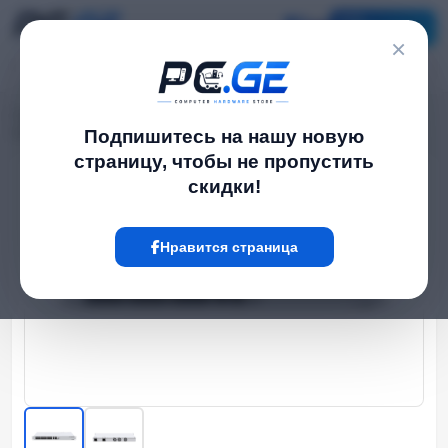
Каталог
×
Главная
Network Switch
›
›
Управляемые სვიჩი - CRS326, L3, 20S+, 2QSFP+, MikroTik
Подпишитесь на нашу новую
страницу, чтобы не пропустить
скидки!
Hot
Нравится страница
‹
›