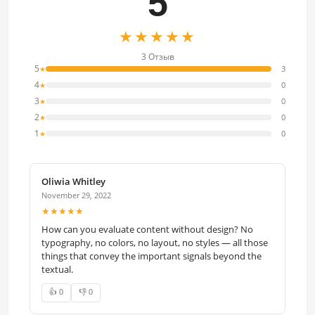
5
★★★★★
3 Отзыв
5
3
★
4
0
★
3
0
★
2
0
★
1
0
★
Oliwia Whitley
November 29, 2022
★★★★★
How can you evaluate content without design? No
typography, no colors, no layout, no styles — all those
things that convey the important signals beyond the
textual.
👍 0
👎 0