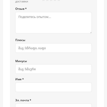
доставки
Отзыв *
Плюсы
Минусы
Имя *
Эл. почта *