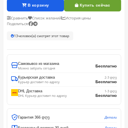
В корзину
Купить сейчас
Сравнить
Список желаний
История цены
Поделиться:
13
человек(а) смотрят этот товар
Самовывоз из магазина
Бесплатно
Можно забрать сегодня
Курьерская доставка
2-3 დღე
Бесплатно
Курьер доставит по адресу
DHL Доставка
1-3 დღე
Бесплатно
DHL Курьер доставит по адресу
Детали
Гарантия 366 დღე
Детали
Бесплатный возврат 30 дней