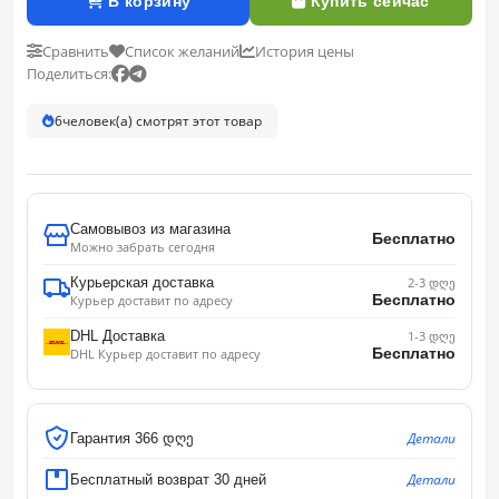
В корзину
Купить сейчас
Сравнить
Список желаний
История цены
Поделиться:
6
человек(а) смотрят этот товар
Самовывоз из магазина
Бесплатно
Можно забрать сегодня
Курьерская доставка
2-3 დღე
Бесплатно
Курьер доставит по адресу
DHL Доставка
1-3 დღე
Бесплатно
DHL Курьер доставит по адресу
Детали
Гарантия 366 დღე
Детали
Бесплатный возврат 30 дней