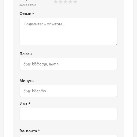
★
★
★
★
★
доставки
Отзыв *
Плюсы
Минусы
Имя *
Эл. почта *