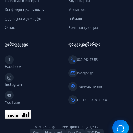
Гарантия и возврат
Видеокарты
Конфиденциальность
Мониторы
ტექნიკის აუთლეტი
Гейминг
О нас
Комплектующие
გამოგვყევი
დაგვიკავშირდი
032 242 17 55
Facebook
info@pc.ge
Instagram
Тбилиси, Грузия
Пн–Сб: 10:00–19:00
YouTube
© 2026 pc.ge — Все права защищены
Visa
Mastercard
Bog Pay
TBC Pay