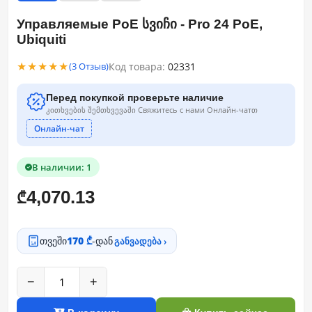
Управляемые PoE სვიჩი - Pro 24 PoE,
Ubiquiti
★★★★★
Код товара:
02331
(3 Отзыв)
Перед покупкой проверьте наличие
კითხვების შემთხვევაში Свяжитесь с нами Онлайн-чатთ
Онлайн-чат
В наличии: 1
4,070.13
₾
თვეში
170 ₾
-დან
განვადება ›
−
+