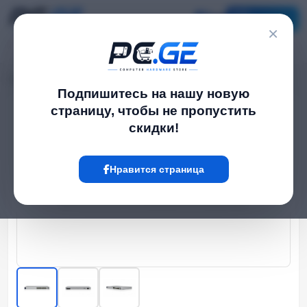
Каталог
×
Главная
Network Switch
Управляемые PoE სვიჩი - Pro 24 PoE, Ubiquiti
›
›
Подпишитесь на нашу новую
страницу, чтобы не пропустить
Hot
скидки!
Нравится страница
‹
›