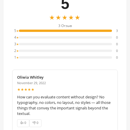
5
★★★★★
3 Отзыв
5
3
★
4
0
★
3
0
★
2
0
★
1
0
★
Oliwia Whitley
November 29, 2022
★★★★★
How can you evaluate content without design? No
typography, no colors, no layout, no styles — all those
things that convey the important signals beyond the
textual.
👍 0
👎 0