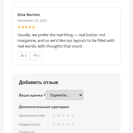
Ema Norton
November 29, 2022
★★★★★
Usually, we prefer the real thing — real butter, not
margarine, and so we'd like our layouts to be filled with
real words, with thoughts that count.
👍 0
👎 0
Добавить отзыв
Ваша оценка *
Дополнительные критерии:
★
★
★
★
★
Цена/качество
★
★
★
★
★
Надёжность
Скорость