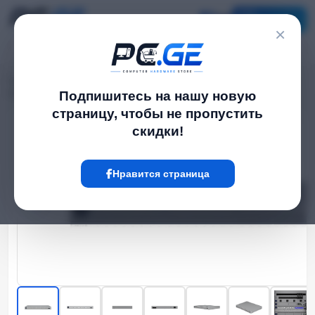
Каталог
×
Главная
Network Switch
›
›
Управляемые PoE სვიჩი - Pro Max 24 PoE, Ubiquiti
Подпишитесь на нашу новую
страницу, чтобы не пропустить
скидки!
Hot
Нравится страница
‹