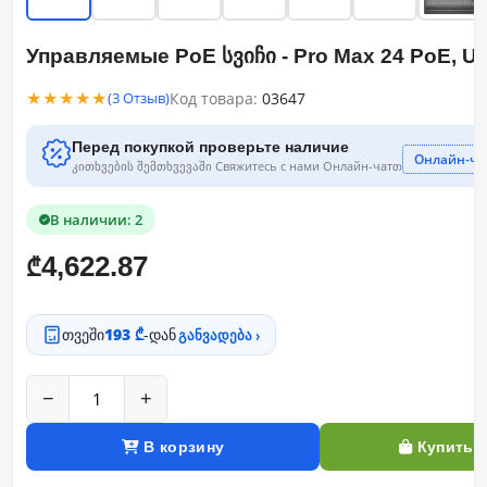
Управляемые PoE სვიჩი - Pro Max 24 PoE, Ubi
★★★★★
Код товара:
03647
(3 Отзыв)
Перед покупкой проверьте наличие
Онлайн-ча
კითხვების შემთხვევაში Свяжитесь с нами Онлайн-чатთ
В наличии: 2
4,622.87
₾
თვეში
193 ₾
-დან
განვადება ›
−
+
В корзину
Купить с