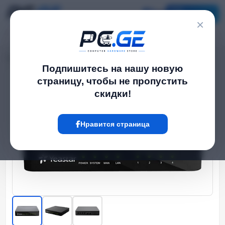
Каталог
×
Главная
Сеть და Wi-Fi-ფაიბერი
VoIP - სატელეფონო სადგური S20
›
›
Подпишитесь на нашу новую
страницу, чтобы не пропустить
Hot
скидки!
Нравится страница
‹
›