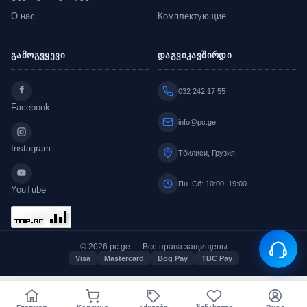
О нас
Комплектующие
გამოგვყევი
დაგვიკავშირდი
032 242 17 55
Facebook
info@pc.ge
Instagram
Тбилиси, Грузия
Пн–Сб: 10:00–19:00
YouTube
© 2026 pc.ge — Все права защищены
Visa
Mastercard
Bog Pay
TBC Pay