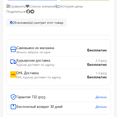
Сравнить
Список желаний
История цены
Поделиться:
26
человек(а) смотрят этот товар
Самовывоз из магазина
Бесплатно
Можно забрать сегодня
Курьерская доставка
2-3 დღე
Бесплатно
Курьер доставит по адресу
DHL Доставка
1-3 დღე
Бесплатно
DHL Курьер доставит по адресу
Детали
Гарантия 732 დღე
Детали
Бесплатный возврат 30 дней