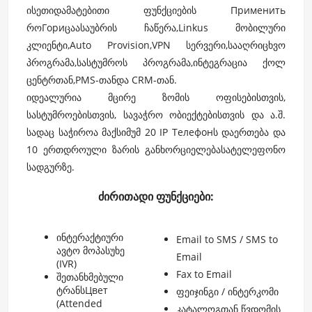
ისეთიდამატებითი ფუნქციების Применить
როГориცაასაუბრის ჩაწერა,Linkus მობილური
კლიენტი,Auto Provision,VPN სერვერი,სააღრიცხვო
პროგრამა,სასტუმროს პროგრამა,ინტეგრაცია ქოლ
ცენტრთან,PMS-თანდა CRM-თან.
იდეალურია მცირე ზომის ოფისებისთვის,
სასტუმროებისთვის, სავაჭრო ობიექტებისთვის და ა.შ.
სადაც საჭიროა მაქსიმუმ 20 IP Телефонს დაერთება და
10 ერთდროული ზარის განხორციელებასატელეფონო
სადგურზე.
ძირითადი ფუნქციები:
ინტერაქტიური
Email to SMS / SMS to
ავტო მოპასუხე
Email
(IVR)
Fax to Email
შეთანხმებული
ტრანსЦвет
ფეიჯინგი / ინტერკომი
(Attended
კატალოგთან წვდომის