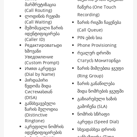
მარშრუტიზაცია
ჩაწერა (One Touch
(Call Routing)
Recording)
ლოდინის რეჟიმი
(Call Waiting)
ზარის რიგში ჩაყენება
შემომავალი ზარის
(Call Queue)
იდენტიფიცირება
PIN-ების სია
(Caller ID)
Редактироватьდი
Phone Provisioning
ხმოვანი
რეალურ დროში
Уведомление
Статусს Мониторნგი
(Custom Prompt)
ზარის მიმღებთა ჯგუფი
Имяთ აკრეფვა
(Dial by Name)
(Ring Group)
პირდაპირი
ზარის განაწილება
წვდომა შიდა
შიდა ნომრების ჯგუფში
Системаსთან
(DISA)
გაზიარებული ხაზის
განსხვავებული
გამოჩენა (SLA)
ზარის მელოდია
ნომრის სწრაფი
(Distinctive
Ringtone)
აკრეფა (Speed Dial)
აკრეფილი ნომრის
სხვადასხვა დროის
იდენტიფიცირების
განსაზღვრა (Time