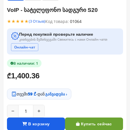
VoIP - სატელეფონო სადგური S20
★★★★★
Код товара:
01064
(3 Отзыв)
Перед покупкой проверьте наличие
კითხვების შემთხვევაში Свяжитесь с нами Онлайн-чатთ
Онлайн-чат
В наличии: 1
1,400.36
₾
თვეში
59 ₾
-დან
განვადება ›
−
+
В корзину
Купить сейчас