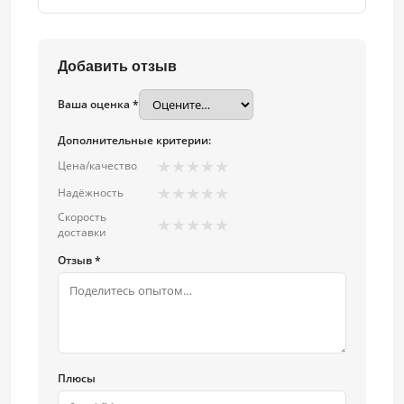
Добавить отзыв
Ваша оценка *
Дополнительные критерии:
★
★
★
★
★
Цена/качество
★
★
★
★
★
Надёжность
Скорость
★
★
★
★
★
доставки
Отзыв *
Плюсы