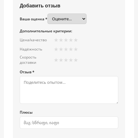
Добавить отзыв
Ваша оценка *
Дополнительные критерии:
★
★
★
★
★
Цена/качество
★
★
★
★
★
Надёжность
Скорость
★
★
★
★
★
доставки
Отзыв *
Плюсы