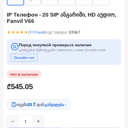
IP Телефон - 20 SIP ანგარიში, HD აუდიო,
Fanvil V66
★★★★★
Код товара:
03967
(3 Отзыв)
Перед покупкой проверьте наличие
კითხვების შემთხვევაში Свяжитесь с нами Онлайн-чатთ
Онлайн-чат
Нет в наличии
545.05
₾
თვეში
23 ₾
-დან
განვადება ›
−
+