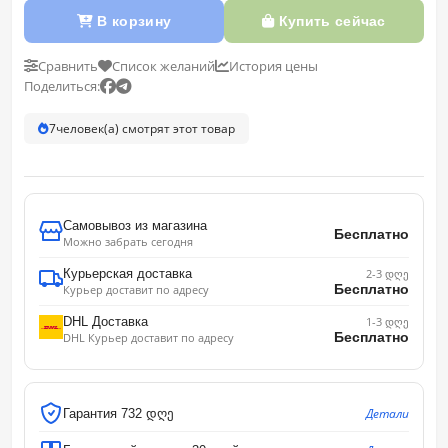
В корзину
Купить сейчас
Сравнить
Список желаний
История цены
Поделиться:
7
человек(а) смотрят этот товар
Самовывоз из магазина
Бесплатно
Можно забрать сегодня
Курьерская доставка
2-3 დღე
Бесплатно
Курьер доставит по адресу
DHL Доставка
1-3 დღე
Бесплатно
DHL Курьер доставит по адресу
Детали
Гарантия 732 დღე