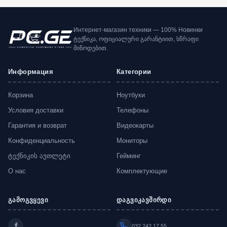
Интернет-магазин техники — 100% Новинки
ტექნიკა, ოფიციალური გარანტიით, სწრაფი
მიწოდებით.
Информация
Категории
Корзина
Ноутбуки
Условия доставки
Телефоны
Гарантия и возврат
Видеокарты
Конфиденциальность
Мониторы
ტექნიკის აუთლეტი
Гейминг
О нас
Комплектующие
გამოგვყევი
დაგვიკავშირდი
032 242 17 55