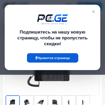
Каталог
×
Главная
Сеть და Wi-Fi-ფაიბერი
›
›
IP Телефон - 20 SIP ანგარიში, HD აუდიო, Fanvil V66
Подпишитесь на нашу новую
страницу, чтобы не пропустить
скидки!
Hot
Нравится страница
‹
›