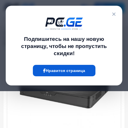
Каталог
×
Главная
NVR / DVR Системы
›
›
8 არხიანი IP Видео ჩამწერი NVR - 2 მყარი Диск, 8 PoE პორტი, ჭკვიანი
Подпишитесь на нашу новую
ფუნქციები - Easy სერია
страницу, чтобы не пропустить
скидки!
Hot
Нравится страница