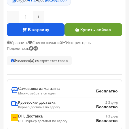
თვეში
41 ₾
-დან
განვადება ›
−
+
В корзину
Купить сейчас
Сравнить
Список желаний
История цены
Поделиться:
8
человек(а) смотрят этот товар
Самовывоз из магазина
Бесплатно
Можно забрать сегодня
Курьерская доставка
2-3 დღე
Бесплатно
Курьер доставит по адресу
DHL Доставка
1-3 დღე
Бесплатно
DHL Курьер доставит по адресу