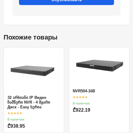
Похожие товары
NVR504-16B
★★★★★
32 არხიანი IP Видео
ჩამწერი NVR - 4 მყარი
В наличии
Диск - Easy სერია
₾922.19
★★★★★
В наличии
₾938.95