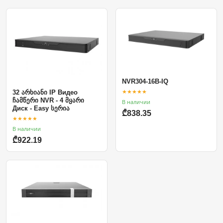
NVR304-16B-IQ
★★★★★
32 არხიანი IP Видео
ჩამწერი NVR - 4 მყარი
В наличии
Диск - Easy სერია
₾838.35
★★★★★
В наличии
₾922.19