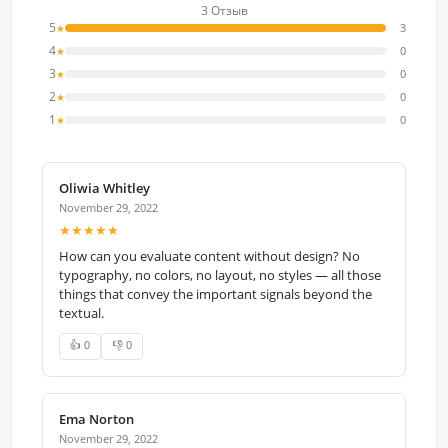
3 Отзыв
5
3
★
4
0
★
3
0
★
2
0
★
1
0
★
Oliwia Whitley
November 29, 2022
★★★★★
How can you evaluate content without design? No
typography, no colors, no layout, no styles — all those
things that convey the important signals beyond the
textual.
👍 0
👎 0
Ema Norton
November 29, 2022