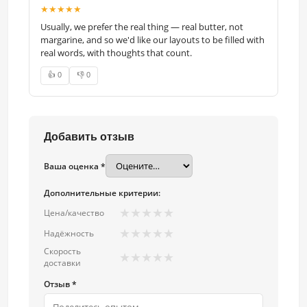
★★★★★
Usually, we prefer the real thing — real butter, not
margarine, and so we'd like our layouts to be filled with
real words, with thoughts that count.
👍 0
👎 0
Добавить отзыв
Ваша оценка *
Дополнительные критерии:
★
★
★
★
★
Цена/качество
★
★
★
★
★
Надёжность
Скорость
★
★
★
★
★
доставки
Отзыв *