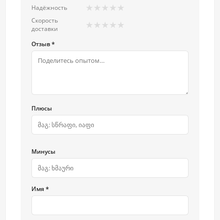
★
★
★
★
★
Надёжность
Скорость
★
★
★
★
★
доставки
Отзыв *
Плюсы
Минусы
Имя *