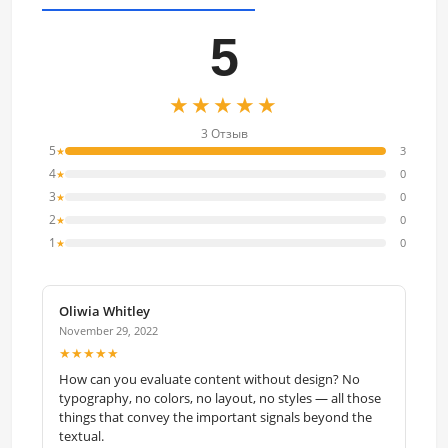
5
★★★★★
3 Отзыв
5
3
★
4
0
★
3
0
★
2
0
★
1
0
★
Oliwia Whitley
November 29, 2022
★★★★★
How can you evaluate content without design? No
typography, no colors, no layout, no styles — all those
things that convey the important signals beyond the
textual.