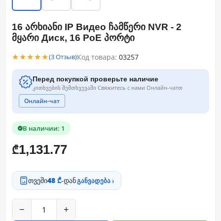
16 არხიანი IP Видео ჩამწერი NVR - 2
მყარი Диск, 16 PoE პორტი
★★★★★
Код товара:
03257
(3 Отзыв)
Перед покупкой проверьте наличие
კითხვების შემთხვევაში Свяжитесь с нами Онлайн-чатთ
Онлайн-чат
В наличии: 1
1,131.77
₾
თვეში
48 ₾
-დან
განვადება ›
−
+