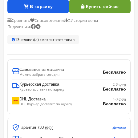
В корзину
Купить сейчас
Сравнить
Список желаний
История цены
Поделиться:
13
человек(а) смотрят этот товар
Самовывоз из магазина
Бесплатно
Можно забрать сегодня
Курьерская доставка
2-3 დღე
Бесплатно
Курьер доставит по адресу
DHL Доставка
1-3 დღე
Бесплатно
DHL Курьер доставит по адресу
Детали
Гарантия 730 დღე