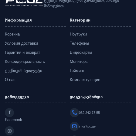
ტექნიკა, ოფიციალური გარანტიით, სწრაფი
მიწოდებით.
Информация
Категории
Корзина
Ноутбуки
Условия доставки
Телефоны
Гарантия и возврат
Видеокарты
Конфиденциальность
Мониторы
ტექნიკის აუთლეტი
Гейминг
О нас
Комплектующие
გამოგვყევი
დაგვიკავშირდი
032 242 17 55
Facebook
info@pc.ge