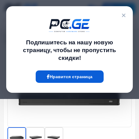
Каталог
×
Главная
NVR / DVR Системы
›
›
16 არხიანი IP Видео ჩამწერი NVR - 2 მყარი Диск, 16 PoE პორტი
Подпишитесь на нашу новую
страницу, чтобы не пропустить
скидки!
Hot
Нравится страница
‹
›