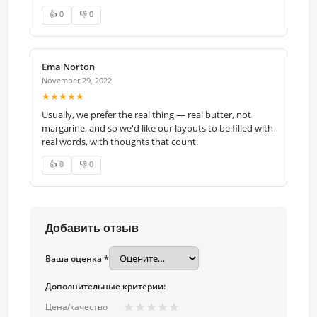
👍 0
👎 0
Ema Norton
November 29, 2022
★★★★★
Usually, we prefer the real thing — real butter, not
margarine, and so we'd like our layouts to be filled with
real words, with thoughts that count.
👍 0
👎 0
Добавить отзыв
Ваша оценка *
Дополнительные критерии:
★
★
★
★
★
Цена/качество