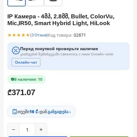
IP Камера - 4მპ, 2.8მმ, Bullet, ColorVu,
Mic,IR50, Smart Hybrid Light, HiLook
★★★★★
Код товара:
02871
(3 Отзыв)
Перед покупкой проверьте наличие
კითხვების შემთხვევაში Свяжитесь с нами Онлайн-чатთ
Онлайн-чат
В наличии: 10
371.07
₾
თვეში
16 ₾
-დან
განვადება ›
−
+