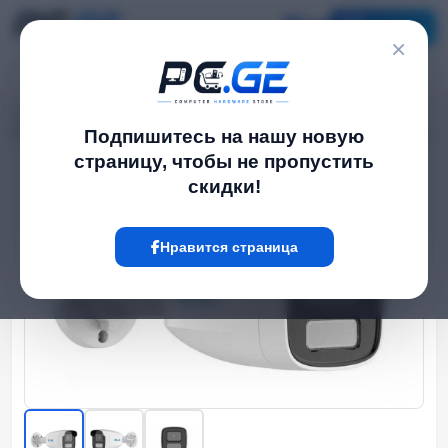
Каталог
×
Главная
Наружные IP-камеры
›
›
IP Камера - 4მპ, 2.8მმ, Bullet, ColorVu, Mic,IR50, Smart Hybrid Light, HiLook
Подпишитесь на нашу новую
страницу, чтобы не пропустить
скидки!
Hot
Нравится страница
‹
›