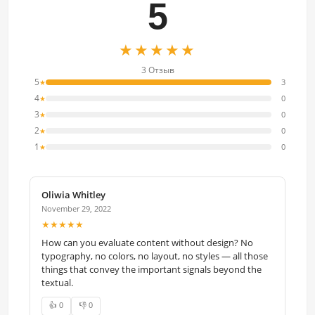
5
★★★★★
3 Отзыв
5
3
★
4
0
★
3
0
★
2
0
★
1
0
★
Oliwia Whitley
November 29, 2022
★★★★★
How can you evaluate content without design? No
typography, no colors, no layout, no styles — all those
things that convey the important signals beyond the
textual.
👍 0
👎 0