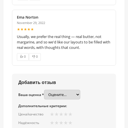
Ema Norton
November 29, 2022
★★★★★
Usually, we prefer the real thing — real butter, not
margarine, and so we'd like our layouts to be filled with
real words, with thoughts that count.
👍 0
👎 0
Добавить отзыв
Ваша оценка *
Дополнительные критерии:
★
★
★
★
★
Цена/качество
★
★
★
★
★
Надёжность