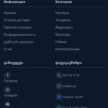
Информация
Категории
Корзина
Ноутбуки
Условия доставки
Телефоны
Гарантия и возврат
Видеокарты
Конфиденциальность
Мониторы
ტექნიკის აუთლეტი
Гейминг
О нас
Комплектующие
გამოგვყევი
დაგვიკავშირდი
032 242 17 55
Facebook
info@pc.ge
Instagram
Тбилиси, Грузия
Пн–Сб: 10:00–19:00