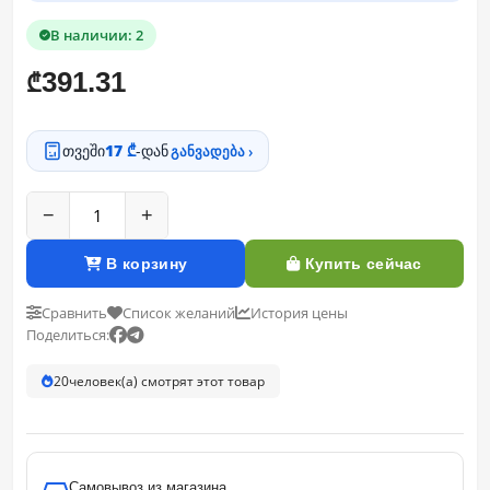
В наличии: 2
391.31
₾
თვეში
17 ₾
-დან
განვადება ›
−
+
В корзину
Купить сейчас
Сравнить
Список желаний
История цены
Поделиться:
20
человек(а) смотрят этот товар
Самовывоз из магазина