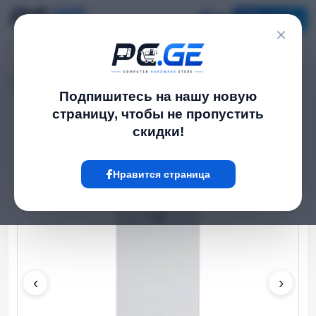
Каталог
×
Главная
WiFi роутеры
airMAX NanoStation M2
›
›
Подпишитесь на нашу новую
страницу, чтобы не пропустить
Hot
скидки!
Нравится страница
‹
›