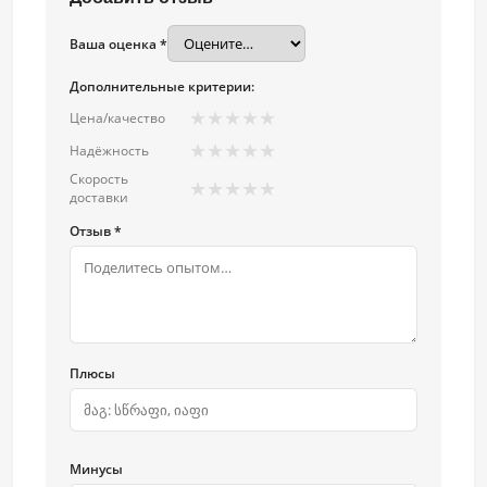
Ваша оценка *
Дополнительные критерии:
★
★
★
★
★
Цена/качество
★
★
★
★
★
Надёжность
Скорость
★
★
★
★
★
доставки
Отзыв *
Плюсы
Минусы