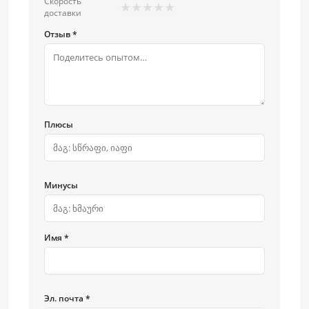
Скорость
★
★
★
★
★
доставки
Отзыв *
Плюсы
Минусы
Имя *
Эл. почта *