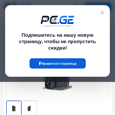
Каталог
×
Главная
WiFi роутеры
WiFi Роутер - hAP ax², MikroTik
›
›
Подпишитесь на нашу новую
страницу, чтобы не пропустить
Hot
скидки!
Нравится страница
‹
›