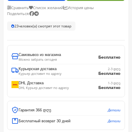
Сравнить
Список желаний
История цены
Поделиться:
23
человек(а) смотрят этот товар
Самовывоз из магазина
Бесплатно
Можно забрать сегодня
Курьерская доставка
2-3 დღე
Бесплатно
Курьер доставит по адресу
DHL Доставка
1-3 დღე
Бесплатно
DHL Курьер доставит по адресу
Детали
Гарантия 366 დღე
Детали
Бесплатный возврат 30 дней