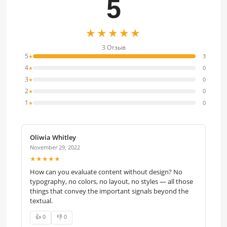
5
★★★★★
3 Отзыв
5
3
★
4
0
★
3
0
★
2
0
★
1
0
★
Oliwia Whitley
November 29, 2022
★★★★★
How can you evaluate content without design? No
typography, no colors, no layout, no styles — all those
things that convey the important signals beyond the
textual.
👍 0
👎 0