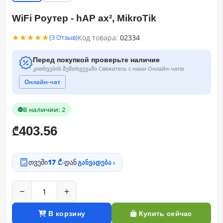
WiFi Роутер - hAP ax², MikroTik
★★★★★
Код товара:
02334
(3 Отзыв)
Перед покупкой проверьте наличие
კითხვების შემთხვევაში Свяжитесь с нами Онлайн-чатთ
Онлайн-чат
В наличии: 2
403.56
₾
თვეში
17 ₾
-დან
განვადება ›
−
+
В корзину
Купить сейчас