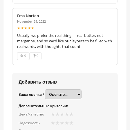
Ema Norton
November 29, 2022
★★★★★
Usually, we prefer the real thing — real butter, not
margarine, and so we'd like our layouts to be filled with
real words, with thoughts that count.
👍 0
👎 0
Добавить отзыв
Ваша оценка *
Дополнительные критерии:
★
★
★
★
★
Цена/качество
★
★
★
★
★
Надёжность