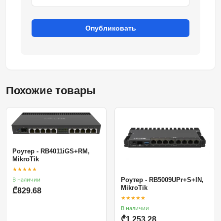
Опубликовать
Похожие товары
Роутер - RB4011iGS+RM,
MikroTik
★★★★★
В наличии
Роутер - RB5009UPr+S+IN,
MikroTik
₾829.68
★★★★★
В наличии
₾1,253.28