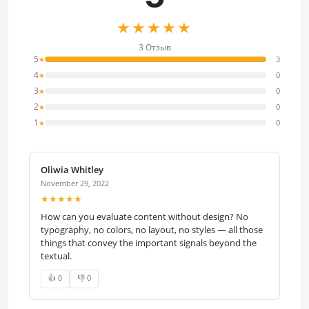
★★★★★
3 Отзыв
5
3
★
4
0
★
3
0
★
2
0
★
1
0
★
Oliwia Whitley
November 29, 2022
★★★★★
How can you evaluate content without design? No
typography, no colors, no layout, no styles — all those
things that convey the important signals beyond the
textual.
👍 0
👎 0