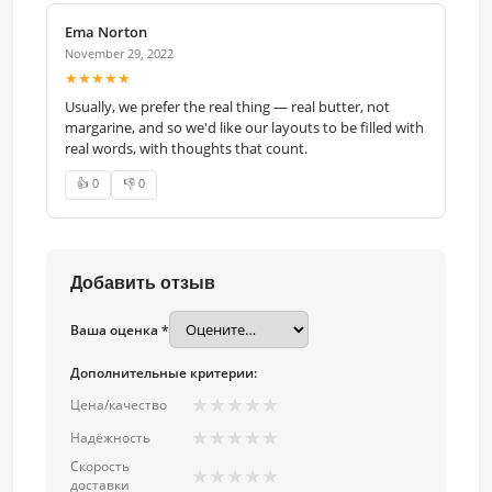
Ema Norton
November 29, 2022
★★★★★
Usually, we prefer the real thing — real butter, not
margarine, and so we'd like our layouts to be filled with
real words, with thoughts that count.
👍 0
👎 0
Добавить отзыв
Ваша оценка *
Дополнительные критерии:
★
★
★
★
★
Цена/качество
★
★
★
★
★
Надёжность
Скорость
★
★
★
★
★
доставки