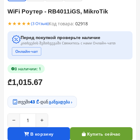
WiFi Роутер - RB4011iGS, MikroTik
★★★★★
Код товара:
02918
(3 Отзыв)
Перед покупкой проверьте наличие
კითხვების შემთხვევაში Свяжитесь с нами Онлайн-чатთ
Онлайн-чат
В наличии: 1
1,015.67
₾
თვეში
43 ₾
-დან
განვადება ›
−
+
В корзину
Купить сейчас