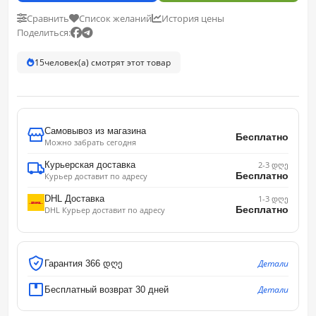
Сравнить
Список желаний
История цены
Поделиться:
15
человек(а) смотрят этот товар
Самовывоз из магазина
Бесплатно
Можно забрать сегодня
Курьерская доставка
2-3 დღე
Бесплатно
Курьер доставит по адресу
DHL Доставка
1-3 დღე
Бесплатно
DHL Курьер доставит по адресу
Детали
Гарантия 366 დღე
Детали
Бесплатный возврат 30 дней