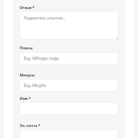
Отзыв *
Плюсы
Минусы
Имя *
Эл. почта *