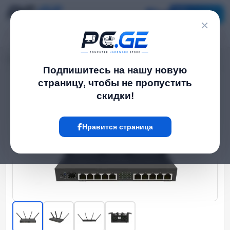
Каталог
×
Главная
WiFi роутеры
WiFi Роутер - RB4011iGS, MikroTik
›
›
Подпишитесь на нашу новую
страницу, чтобы не пропустить
Hot
скидки!
Нравится страница
‹
›