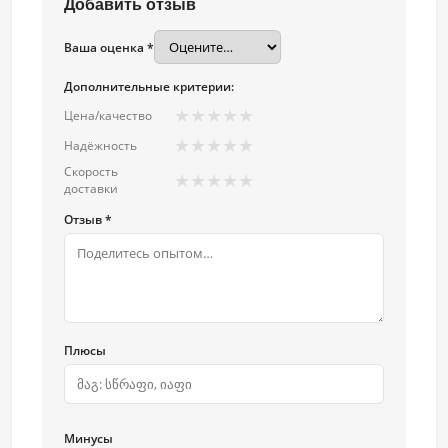
Добавить отзыв
Ваша оценка *
Дополнительные критерии:
★
★
★
★
★
Цена/качество
★
★
★
★
★
Надёжность
Скорость
★
★
★
★
★
доставки
Отзыв *
Плюсы
Минусы