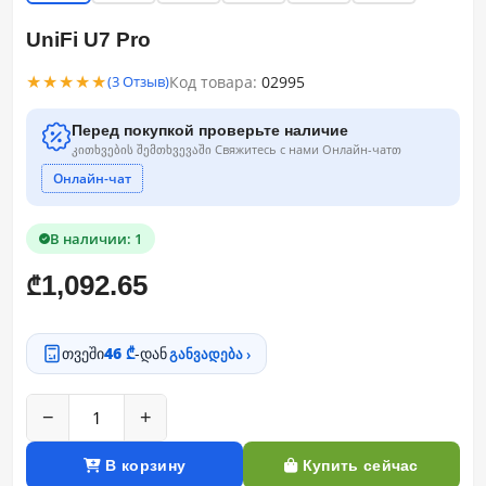
UniFi U7 Pro
★★★★★
Код товара:
02995
(3 Отзыв)
Перед покупкой проверьте наличие
კითხვების შემთხვევაში Свяжитесь с нами Онлайн-чатთ
Онлайн-чат
В наличии: 1
1,092.65
₾
თვეში
46 ₾
-დან
განვადება ›
−
+
В корзину
Купить сейчас