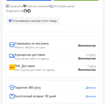
Сравнить
Список желаний
История цены
Поделиться:
12
человек(а) смотрят этот товар
Самовывоз из магазина
Бесплатно
Можно забрать сегодня
Курьерская доставка
2-3 დღე
Бесплатно
Курьер доставит по адресу
DHL Доставка
1-3 დღე
Бесплатно
DHL Курьер доставит по адресу
Детали
Гарантия 366 დღე
Детали
Бесплатный возврат 30 дней