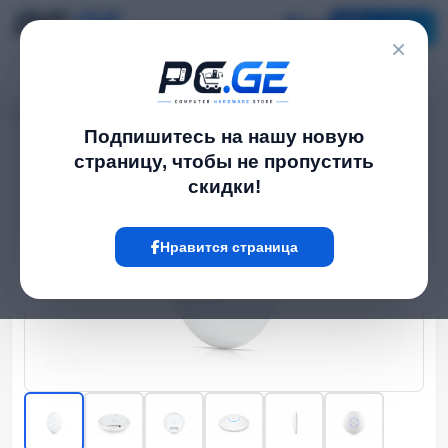
Каталог
×
Главная
WiFi роутеры
UniFi U7 Pro
›
›
Подпишитесь на нашу новую
страницу, чтобы не пропустить
Hot
скидки!
Нравится страница
‹
›