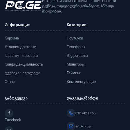
Интернет-магазин техники — 100% Новинки
ტექნიკა, ოფიციალური გარანტიით, სწრაფი
მიწოდებით.
Информация
Категории
Корзина
Ноутбуки
Условия доставки
Телефоны
Гарантия и возврат
Видеокарты
Конфиденциальность
Мониторы
ტექნიკის აუთლეტი
Гейминг
О нас
Комплектующие
გამოგვყევი
დაგვიკავშირდი
032 242 17 55
Facebook
info@pc.ge