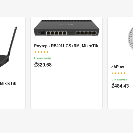
Роутер - RB4011iGS+RM, MikroTik
★★★★★
В наличии
₾829.68
cAP ax
★★★★★
В наличии
 MikroTik
₾484.43