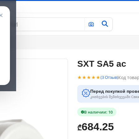
×
SXT SA5 ac
★★★★★
Код това
(3 Отзыв)
Перед покупкой пров
კითხვების შემთხვევაში Свя
В наличии: 10
684.25
₾