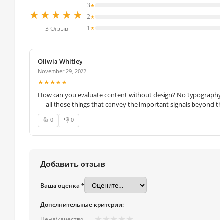
3
★
★★★★★
2
★
1
★
3 Отзыв
Oliwia Whitley
November 29, 2022
★★★★★
How can you evaluate content without design? No typography, 
— all those things that convey the important signals beyond th
👍 0
👎 0
Добавить отзыв
Ваша оценка *
Дополнительные критерии:
★
★
★
★
★
Цена/качество