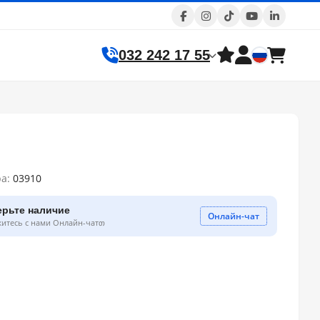
032 242 17 55
ра:
03910
ерьте наличие
Онлайн-чат
житесь с нами Онлайн-чатთ