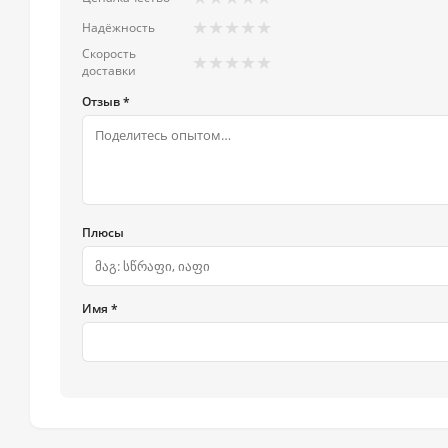
★
★
★
★
★
Надёжность
Скорость
★
★
★
★
★
доставки
Отзыв *
Плюсы
Имя *