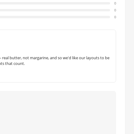
0
0
0
— real butter, not margarine, and so we'd like our layouts to be
hts that count.