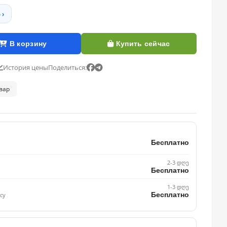
 ›
В корзину
Купить сейчас
История цены
Поделиться:
овар
Бесплатно
2-3 დღე
Бесплатно
1-3 დღე
Бесплатно
су