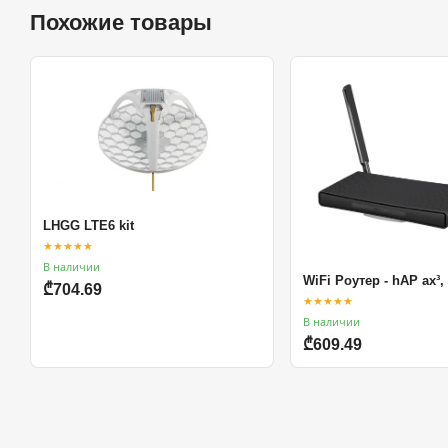
Похожие товары
LHGG LTE6 kit
★★★★★
В наличии
WiFi Роутер - hAP ax³,
₾704.69
★★★★★
В наличии
₾609.49