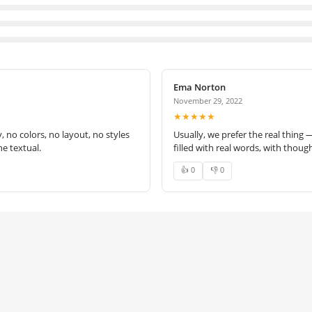
Ema Norton
November 29, 2022
★★★★★
no colors, no layout, no styles
Usually, we prefer the real thing 
e textual.
filled with real words, with thoug
👍 0
👎 0