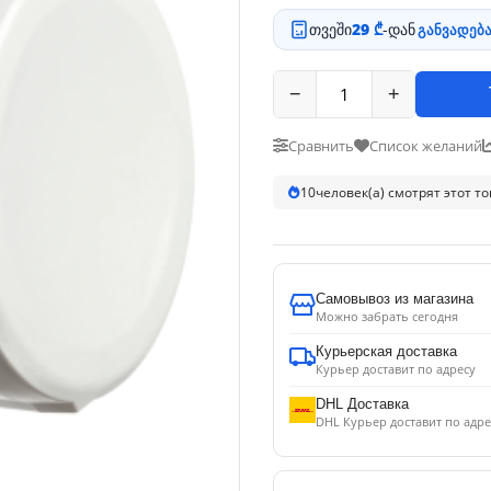
თვეში
29 ₾
-დან
განვადება
−
+
Сравнить
Список желаний
10
человек(а) смотрят этот т
Самовывоз из магазина
Можно забрать сегодня
Курьерская доставка
Курьер доставит по адресу
DHL Доставка
DHL Курьер доставит по адре