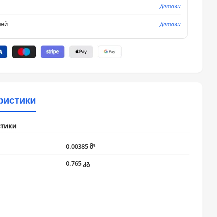
Детали
Детали
ней
ристики
стики
0.00385 მ³
0.765 კგ