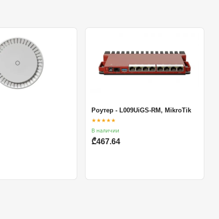
Роутер - L009UiGS-RM, MikroTik
★★★★★
В наличии
₾467.64