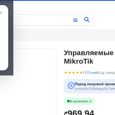
×
Tik
Управляемые ს
MikroTik
★★★★★
Код това
(3 Отзыв)
Перед покупкой пров
კითხვების შემთხვევაში Свя
В наличии: 2
969.94
₾