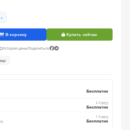
 ›
В корзину
Купить сейчас
История цены
Поделиться:
овар
Бесплатно
2-3 დღე
Бесплатно
1-3 დღე
Бесплатно
су