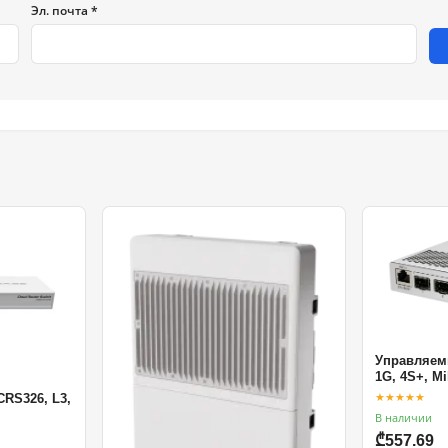
Эл. почта *
Управляемы
1G, 4S+, Mi
★★★★★
CRS326, L3,
В наличии
₾557.69