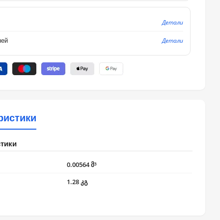
Детали
Детали
ней
ристики
стики
0.00564 მ³
1.28 კგ