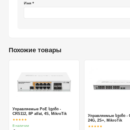
Имя *
Похожие товары
Управляемые PoE სვიჩი -
CRS112, 8P af/at, 4S, MikroTik
Управляемые სვიჩი - 
★★★★★
24G, 2S+, MikroTik
В наличии
★★★★★