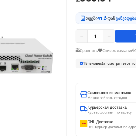
თვეში
41 ₾
-დან
განვადება
−
+
Сравнить
Список желаний
18
человек(а) смотрят этот т
Самовывоз из магазина
Можно забрать сегодня
Курьерская доставка
Курьер доставит по адресу
DHL Доставка
DHL Курьер доставит по адре