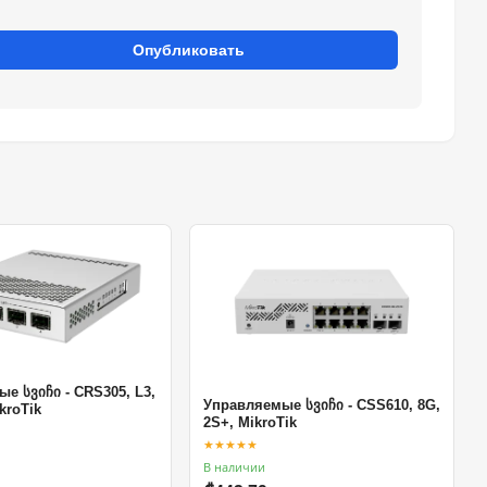
Опубликовать
е სვიჩი - CRS305, L3,
Управляемые სვიჩი - CSS610, 8G,
kroTik
2S+, MikroTik
★★★★★
В наличии