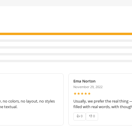
Ema Norton
November 29, 2022
★★★★★
no colors, no layout, no styles
Usually, we prefer the real thing 
e textual.
filled with real words, with thoug
👍 0
👎 0