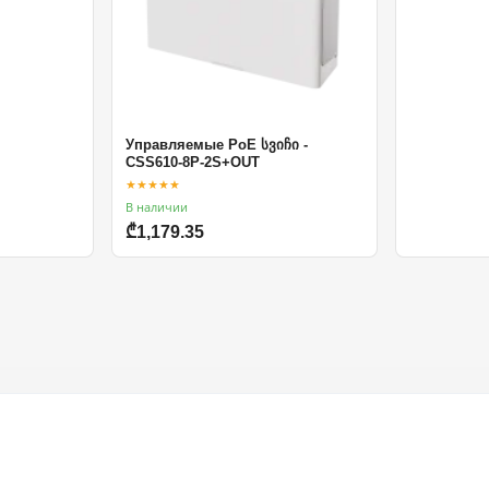
Управляемые PoE სვიჩი -
CSS610-8P-2S+OUT
★★★★★
В наличии
₾1,179.35