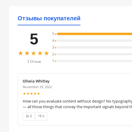
Отзывы покупателей
5
5
★
4
★
3
★
★★★★★
2
★
1
★
3 Отзыв
Oliwia Whitley
November 29, 2022
★★★★★
How can you evaluate content without design? No typography, 
— all those things that convey the important signals beyond th
👍 0
👎 0