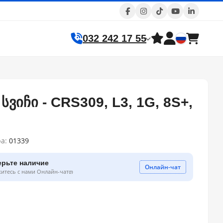
032 242 17 55
ვიჩი - CRS309, L3, 1G, 8S+,
ра:
01339
ерьте наличие
Онлайн-чат
житесь с нами Онлайн-чатთ