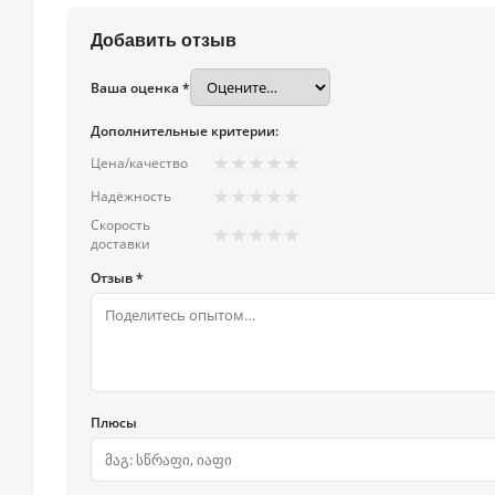
Добавить отзыв
Ваша оценка *
Дополнительные критерии:
★
★
★
★
★
Цена/качество
★
★
★
★
★
Надёжность
Скорость
★
★
★
★
★
доставки
Отзыв *
Плюсы