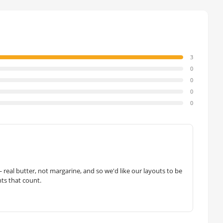
3
0
0
0
0
— real butter, not margarine, and so we'd like our layouts to be
hts that count.