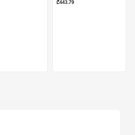
₾443.79