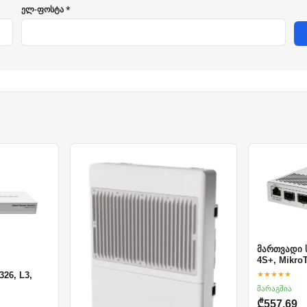
ელ-ფოსტა *
მართვადი ს
4S+, MikroT
★★★★★
26, L3,
მარაგშია
₾557.69