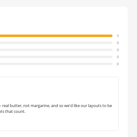
3
0
0
0
0
— real butter, not margarine, and so we'd like our layouts to be
hts that count.