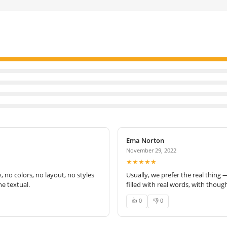
Ema Norton
November 29, 2022
★★★★★
no colors, no layout, no styles
Usually, we prefer the real thing 
e textual.
filled with real words, with thoug
👍 0
👎 0