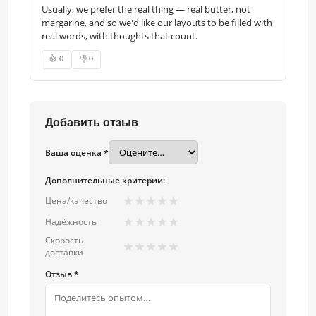
Usually, we prefer the real thing — real butter, not
margarine, and so we'd like our layouts to be filled with
real words, with thoughts that count.
👍 0
👎 0
Добавить отзыв
Ваша оценка *
Дополнительные критерии:
★
★
★
★
★
Цена/качество
★
★
★
★
★
Надёжность
Скорость
★
★
★
★
★
доставки
Отзыв *