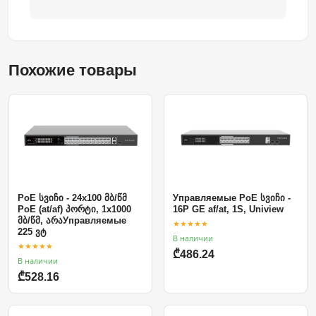
Похожие товары
PoE სვიჩი - 24x100 მბ/წმ
Управляемые PoE სვიჩი -
PoE (at/af) პორტი, 1x1000
16P GE af/at, 1S, Uniview
მბ/წმ, არაУправляемые
★★★★★
225 ვტ
В наличии
★★★★★
₾486.24
В наличии
₾528.16