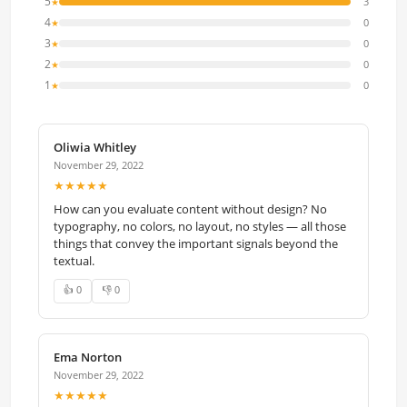
5
3
★
4
0
★
3
0
★
2
0
★
1
0
★
Oliwia Whitley
November 29, 2022
★★★★★
How can you evaluate content without design? No
typography, no colors, no layout, no styles — all those
things that convey the important signals beyond the
textual.
👍 0
👎 0
Ema Norton
November 29, 2022
★★★★★