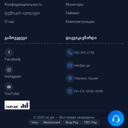
Конфиденциальность
Мониторы
ტექნიკის აუთლეტი
Гейминг
О нас
Комплектующие
გამოგვყევი
დაგვიკავშირდი
032 242 17 55
Facebook
info@pc.ge
Instagram
Тбилиси, Грузия
Пн–Сб: 10:00–19:00
YouTube
© 2026 pc.ge — Все права защищены
Visa
Mastercard
Bog Pay
TBC Pay