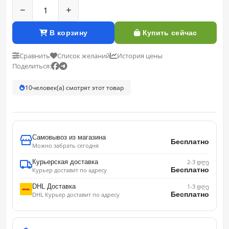
−
+
В корзину
Купить сейчас
Сравнить
Список желаний
История цены
Поделиться:
10
человек(а) смотрят этот товар
Самовывоз из магазина
Бесплатно
Можно забрать сегодня
Курьерская доставка
2-3 დღე
Бесплатно
Курьер доставит по адресу
DHL Доставка
1-3 დღე
Бесплатно
DHL Курьер доставит по адресу