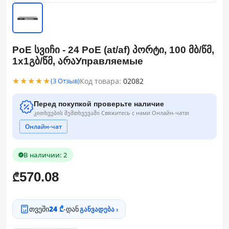
PoE სვიჩი - 24 PoE (at/af) პორტი, 100 მბ/წმ,
1x1გბ/წმ, არაУправляемые
★★★★★
Код товара:
02082
(3 Отзыв)
Перед покупкой проверьте наличие
კითხვების შემთხვევაში Свяжитесь с нами Онлайн-чатთ
Онлайн-чат
В наличии: 2
570.08
₾
თვეში
24 ₾
-დან
განვადება ›