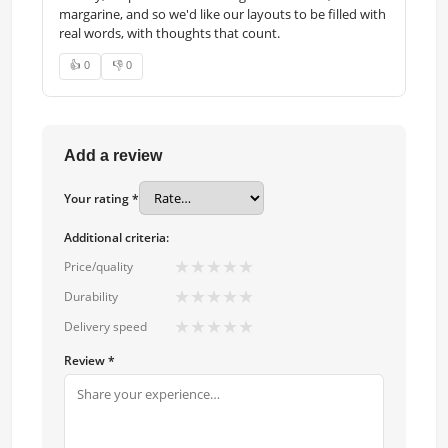
margarine, and so we'd like our layouts to be filled with
real words, with thoughts that count.
👍 0
👎 0
Add a review
Your rating *
Additional criteria:
★
★
★
★
★
Price/quality
★
★
★
★
★
Durability
★
★
★
★
★
Delivery speed
Review *