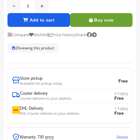
−
+
Add to cart
Buy now
Compare
Wishlist
Price history
Share:
20
viewing this product
Store pickup
Free
Available for pickup today
Courier delivery
2-3 დღე
Free
Courier delivers to your address
DHL Delivery
1-3 დღე
Free
DHL Courier delivers to your address
Details
Warranty 730 დღე