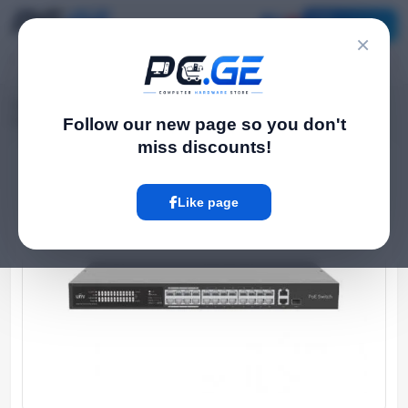
Catalog
×
Home
Network Switch
›
›
PoE სვიჩი - 24 PoE (at/af) პორტი, 100 მბ/წმ, 1x1გბ/წმ, არაManaged
Follow our new page so you don't
miss discounts!
Hot
Like page