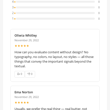
4
0
★
3
0
★
2
0
★
1
0
★
Oliwia Whitley
November 29, 2022
★★★★★
How can you evaluate content without design? No
typography, no colors, no layout, no styles — all those
things that convey the important signals beyond the
textual.
👍 0
👎 0
Ema Norton
November 29, 2022
★★★★★
Usually, we prefer the real thing — real butter, not