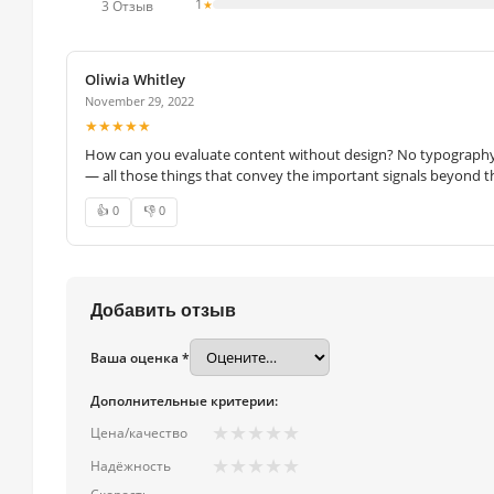
1
★
3 Отзыв
Oliwia Whitley
November 29, 2022
★★★★★
How can you evaluate content without design? No typography, 
— all those things that convey the important signals beyond th
👍 0
👎 0
Добавить отзыв
Ваша оценка *
Дополнительные критерии:
★
★
★
★
★
Цена/качество
★
★
★
★
★
Надёжность