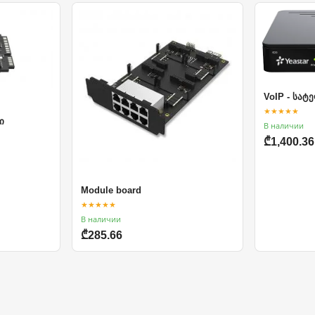
VoIP - სა
★★★★★
ი
В наличии
₾1,400.36
Module board
★★★★★
В наличии
₾285.66