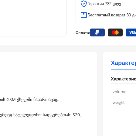
Гарантия 732 დღე
Бесплатный возврат 30 д
Оплата:
Характе
Характери
volume
ის GSM ქსელში ჩასართავად.
weight
შემდეგ სატელეფონო სადგურებთან:
S20
,