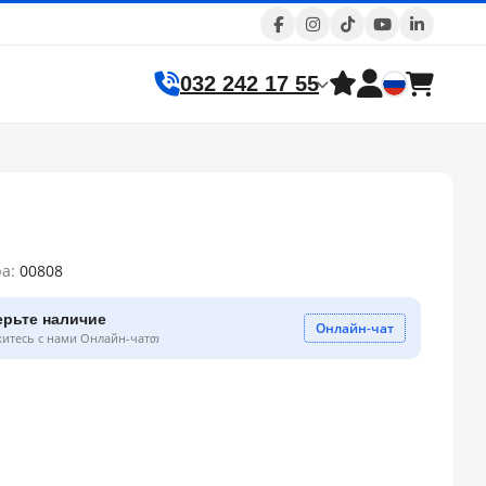
032 242 17 55
ра:
00808
ерьте наличие
Онлайн-чат
житесь с нами Онлайн-чатთ