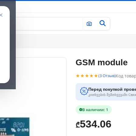
×
GSM module
★★★★★
Код това
(3 Отзыв)
Перед покупкой пров
კითხვების შემთხვევაში Свя
В наличии: 1
534.06
₾