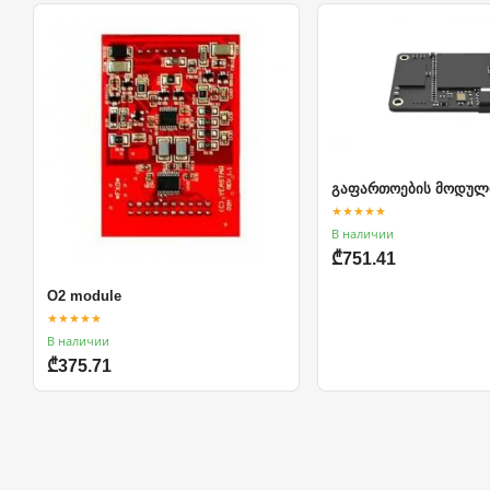
გაფართოების მოდულ
★★★★★
В наличии
₾751.41
O2 module
★★★★★
В наличии
₾375.71