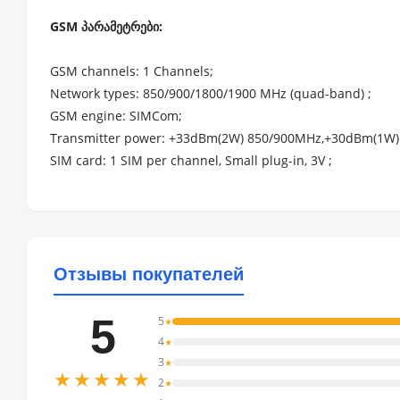
GSM პარამეტრები:
GSM channels: 1 Channels;
Network types: 850/900/1800/1900 MHz (quad-band) ;
GSM engine: SIMCom;
Transmitter power: +33dBm(2W) 850/900MHz,+30dBm(1W)
SIM card: 1 SIM per channel, Small plug-in, 3V ;
Отзывы покупателей
5
5
★
4
★
3
★
★★★★★
2
★