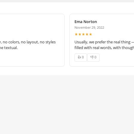
Ema Norton
November 29, 2022
★★★★★
no colors, no layout, no styles
Usually, we prefer the real thing 
e textual.
filled with real words, with thoug
👍 0
👎 0