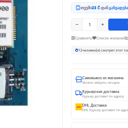
თვეში
23 ₾
-დან
განვადება
−
+
Сравнить
Список желаний
12
человек(а) смотрят этот т
Самовывоз из магазина
Можно забрать сегодня
Курьерская доставка
Курьер доставит по адресу
DHL Доставка
DHL Курьер доставит по адре