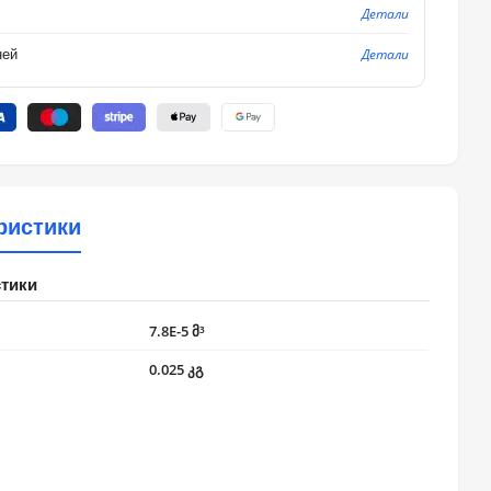
Детали
Детали
ней
ристики
стики
7.8E-5 მ³
0.025 კგ