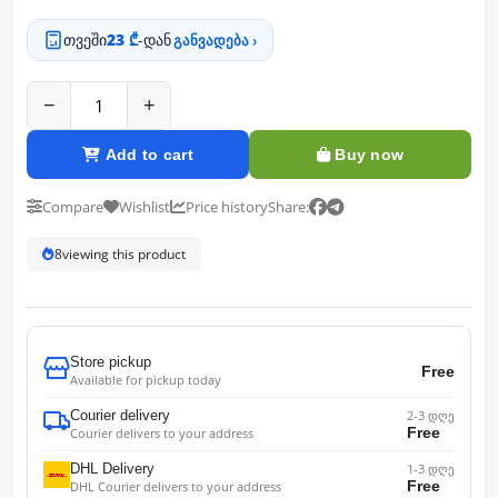
თვეში
23 ₾
-დან
განვადება ›
−
+
Add to cart
Buy now
Compare
Wishlist
Price history
Share:
7
viewing this product
Store pickup
Free
Available for pickup today
Courier delivery
2-3 დღე
Free
Courier delivers to your address
DHL Delivery
1-3 დღე
Free
DHL Courier delivers to your address