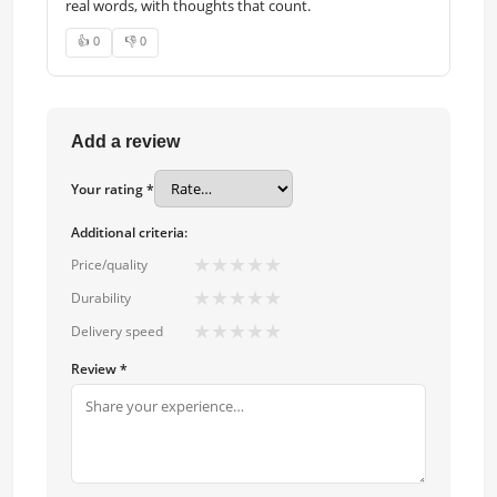
real words, with thoughts that count.
👍 0
👎 0
Add a review
Your rating *
Additional criteria:
★
★
★
★
★
Price/quality
★
★
★
★
★
Durability
★
★
★
★
★
Delivery speed
Review *