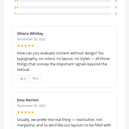
3
0
★
2
0
★
1
0
★
Oliwia Whitley
November 29, 2022
★★★★★
How can you evaluate content without design? No
typography, no colors, no layout, no styles — all those
things that convey the important signals beyond the
textual.
👍 0
👎 0
Ema Norton
November 29, 2022
★★★★★
Usually, we prefer the real thing — real butter, not
margarine, and so we'd like our layouts to be filled with