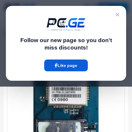
Catalog
×
Home
Network და Wi-Fi-ფაიბერი
GSM module
›
›
Follow our new page so you don't
miss discounts!
Hot
Like page