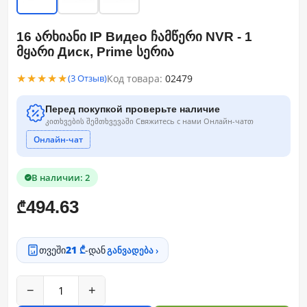
16 არხიანი IP Видео ჩამწერი NVR - 1
მყარი Диск, Prime სერია
★★★★★
Код товара:
02479
(3 Отзыв)
Перед покупкой проверьте наличие
კითხვების შემთხვევაში Свяжитесь с нами Онлайн-чатთ
Онлайн-чат
В наличии: 2
494.63
₾
თვეში
21 ₾
-დან
განვადება ›
−
+