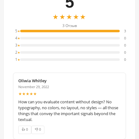
5
★★★★★
3 Отзыв
5
3
★
4
0
★
3
0
★
2
0
★
1
0
★
Oliwia Whitley
November 29, 2022
★★★★★
How can you evaluate content without design? No
typography, no colors, no layout, no styles — all those
things that convey the important signals beyond the
textual.
👍 0
👎 0