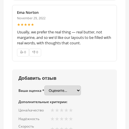
Ema Norton
November 29, 2022
★★★★★
Usually, we prefer the real thing — real butter, not
margarine, and so we'd like our layouts to be filled with
real words, with thoughts that count.
👍 0
👎 0
Добавить отзыв
Ваша оценка *
Дополнительные критерии:
★
★
★
★
★
Цена/качество
★
★
★
★
★
Надёжность
Скорость
★
★
★
★
★