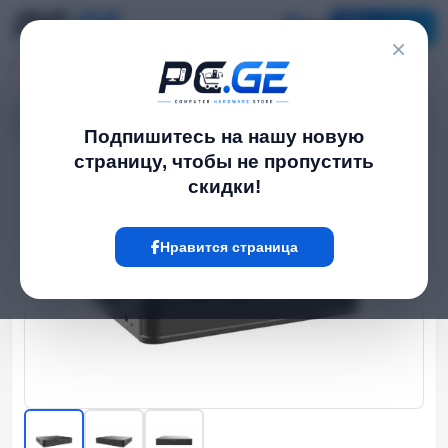
Каталог
×
Главная
NVR / DVR Системы
›
›
16 არხიანი IP Видео ჩამწერი NVR - 1 მყარი Диск, Prime სერია
Подпишитесь на нашу новую
страницу, чтобы не пропустить
скидки!
Hot
Нравится страница
‹
›