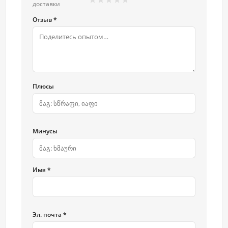
доставки
Отзыв *
Плюсы
Минусы
Имя *
Эл. почта *