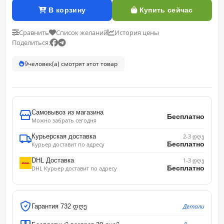
В корзину
Купить сейчас
Сравнить
Список желаний
История цены
Поделиться:
9
человек(а) смотрят этот товар
Самовывоз из магазина
Бесплатно
Можно забрать сегодня
Курьерская доставка
2-3 დღე
Бесплатно
Курьер доставит по адресу
DHL Доставка
1-3 დღე
Бесплатно
DHL Курьер доставит по адресу
Детали
Гарантия 732 დღე