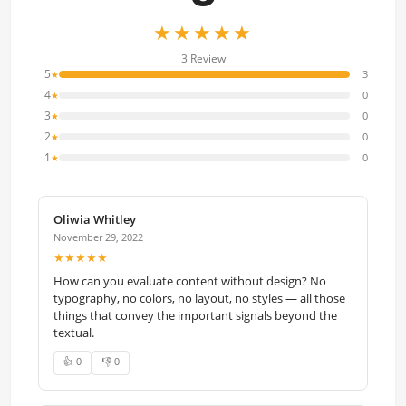
★★★★★
3 Review
5
3
★
4
0
★
3
0
★
2
0
★
1
0
★
Oliwia Whitley
November 29, 2022
★★★★★
How can you evaluate content without design? No
typography, no colors, no layout, no styles — all those
things that convey the important signals beyond the
textual.
👍 0
👎 0