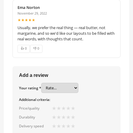
Ema Norton
November 29, 2022
★★★★★
Usually, we prefer the real thing — real butter, not
margarine, and so we'd like our layouts to be filled with
real words, with thoughts that count.
👍 0
👎 0
Add a review
Your rating *
Additional criteria:
★
★
★
★
★
Price/quality
★
★
★
★
★
Durability
★
★
★
★
★
Delivery speed