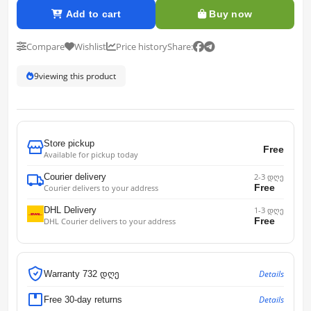
Add to cart
Buy now
Compare
Wishlist
Price history
Share:
9
viewing this product
Store pickup
Free
Available for pickup today
Courier delivery
2-3 დღე
Free
Courier delivers to your address
DHL Delivery
1-3 დღე
Free
DHL Courier delivers to your address
Details
Warranty 732 დღე
Details
Free 30-day returns