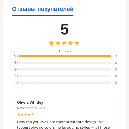
Отзывы покупателей
5
★★★★★
3 Отзыв
5
3
★
4
0
★
3
0
★
2
0
★
1
0
★
Oliwia Whitley
November 29, 2022
★★★★★
How can you evaluate content without design? No
typography, no colors, no layout, no styles — all those