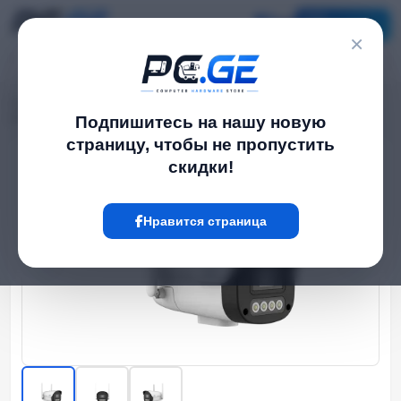
Каталог
×
Главная
Наружные IP-камеры
›
›
IP Камера - 4მპ, 4მმ, Bullet, 4G, Mic, SD, ANR, UMD, DL, Uniview
Подпишитесь на нашу новую
страницу, чтобы не пропустить
скидки!
Hot
Нравится страница
‹
›