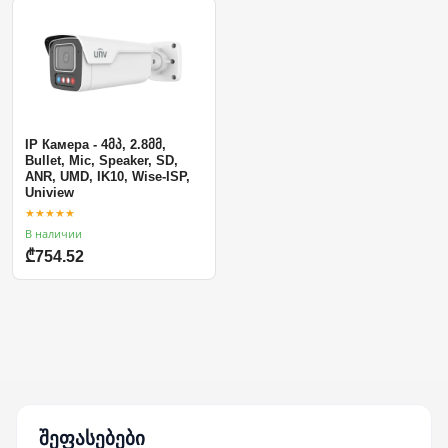
IP Камера - 4მპ, 2.8მმ,
Bullet, Mic, Speaker, SD,
ANR, UMD, IK10, Wise-ISP,
Uniview
★★★★★
В наличии
₾754.52
შეფასებები