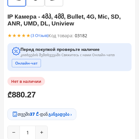
IP Камера - 4მპ, 4მმ, Bullet, 4G, Mic, SD,
ANR, UMD, DL, Uniview
★★★★★
Код товара:
03182
(3 Отзыв)
Перед покупкой проверьте наличие
კითხვების შემთხვევაში Свяжитесь с нами Онлайн-чатთ
Онлайн-чат
Нет в наличии
880.27
₾
თვეში
37 ₾
-დან
განვადება ›
−
+