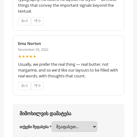
things that convey the important signals beyond the
textual.
👍 0
👎 0
Ema Norton
November 29, 2022
★★★★★
Usually, we prefer the real thing — real butter, not
margarine, and so we'd like our layouts to be filled with
real words, with thoughts that count.
👍 0
👎 0
მიმოხილვის დამატება
თქვენი შეფასება *