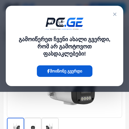
კატალოგი
×
მთავარი
გარე IP კამერები
›
›
IP კამერა - 4მპ, 4მმ, Bullet, 4G, Mic, SD, ANR, UMD, DL, Uniview
გამოიწერეთ ჩვენი ახალი გვერდი,
რომ არ გამოტოვოთ
ფასდაკლებები!
Hot
მოიწონე გვერდი
‹
›