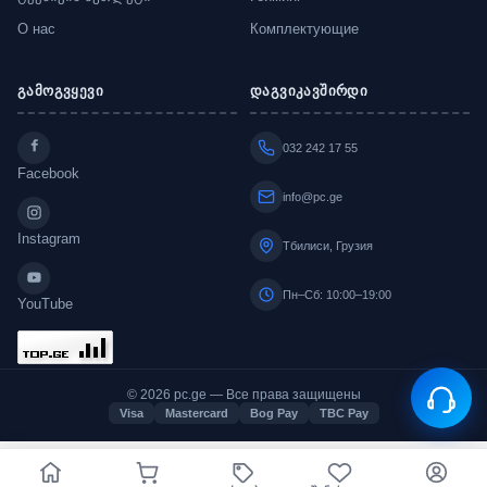
О нас
Комплектующие
გამოგვყევი
დაგვიკავშირდი
032 242 17 55
Facebook
info@pc.ge
Instagram
Тбилиси, Грузия
Пн–Сб: 10:00–19:00
YouTube
© 2026 pc.ge — Все права защищены
Visa
Mastercard
Bog Pay
TBC Pay