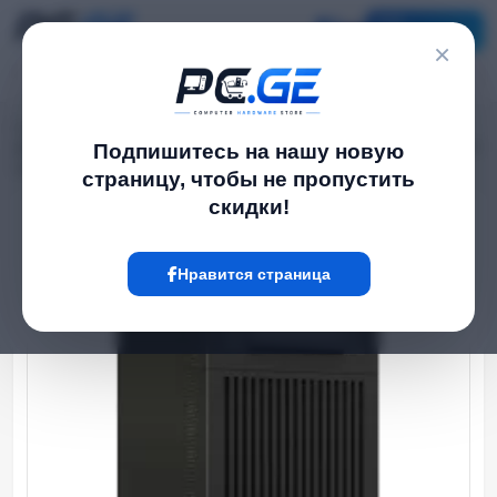
Каталог
×
Главная
UPS / ИБП
›
›
უწყვეტი კვების წყარო (UPS) - 20KVA/18KW On-line Tower 3:3 ფაზა, 40x9AH
Подпишитесь на нашу новую
აკუმულატორით
страницу, чтобы не пропустить
скидки!
Hot
Нравится страница