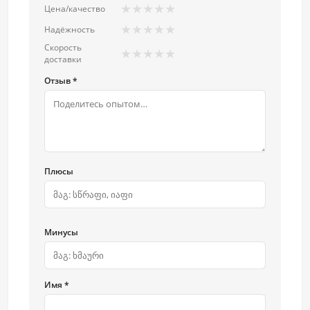
★
★
★
★
★
Цена/качество
★
★
★
★
★
Надёжность
Скорость
★
★
★
★
★
доставки
Отзыв *
Плюсы
Минусы
Имя *