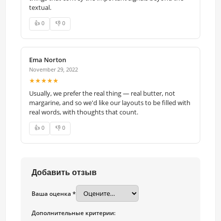
textual.
👍 0
👎 0
Ema Norton
November 29, 2022
★★★★★
Usually, we prefer the real thing — real butter, not
margarine, and so we'd like our layouts to be filled with
real words, with thoughts that count.
👍 0
👎 0
Добавить отзыв
Ваша оценка *
Дополнительные критерии: