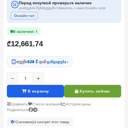
Перед покупкой проверьте наличие
კითხვების შემთხვევაში Свяжитесь с нами Онлайн-чатთ
Онлайн-чат
В наличии: 1
12,661.74
₾
თვეში
528 ₾
-დან
განვადება ›
−
+
В корзину
Купить сейчас
Сравнить
Список желаний
История цены
Поделиться:
12
человек(а) смотрят этот товар