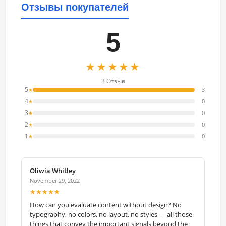
Отзывы покупателей
5
★★★★★
3 Отзыв
5
3
★
4
0
★
3
0
★
2
0
★
1
0
★
Oliwia Whitley
November 29, 2022
★★★★★
How can you evaluate content without design? No
typography, no colors, no layout, no styles — all those
things that convey the important signals beyond the