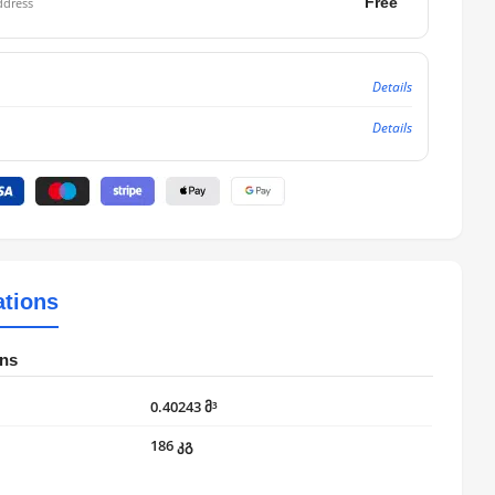
Free
ddress
Details
Details
ations
ons
0.40243 მ³
186 კგ