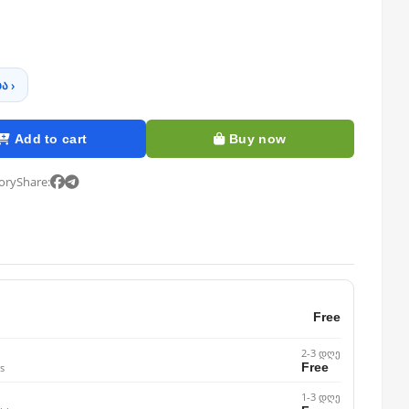
ა ›
Add to cart
Buy now
tory
Share:
Free
2-3 დღე
Free
s
1-3 დღე