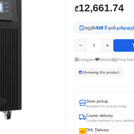
12,661.74
₾
თვეში
528 ₾
-დან
განვადებ
−
+
Compare
Wishlist
Price his
24
viewing this product
Store pickup
Available for pickup today
Courier delivery
Courier delivers to your addres
DHL Delivery