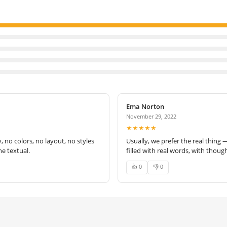
Ema Norton
November 29, 2022
★★★★★
no colors, no layout, no styles
Usually, we prefer the real thing 
e textual.
filled with real words, with thoug
👍 0
👎 0