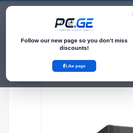
Catalog
Follow our new page so you don't miss
Home
UPS
უწყვეტი კვების წყარო (UPS) - 20KVA/18KW On-line Tower 3:3
›
›
discounts!
Hot
Like page