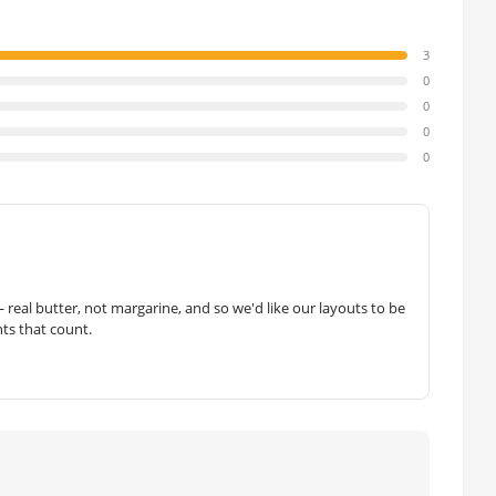
3
0
0
0
0
— real butter, not margarine, and so we'd like our layouts to be
hts that count.