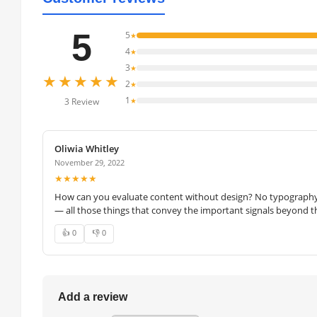
5
5
★
4
★
3
★
★★★★★
2
★
1
★
3 Review
Oliwia Whitley
November 29, 2022
★★★★★
How can you evaluate content without design? No typography, 
— all those things that convey the important signals beyond th
👍 0
👎 0
Add a review