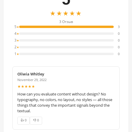
★★★★★
3 Отзыв
5
3
★
4
0
★
3
0
★
2
0
★
1
0
★
Oliwia Whitley
November 29, 2022
★★★★★
How can you evaluate content without design? No
typography, no colors, no layout, no styles — all those
things that convey the important signals beyond the
textual.
👍 0
👎 0