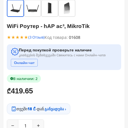
WiFi Роутер - hAP ac³, MikroTik
★★★★★
Код товара:
01608
(3 Отзыв)
Перед покупкой проверьте наличие
კითხვების შემთხვევაში Свяжитесь с нами Онлайн-чатთ
Онлайн-чат
В наличии: 2
419.65
₾
თვეში
18 ₾
-დან
განვადება ›
−
+