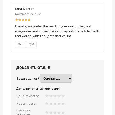
Ema Norton
November 29, 2022
★★★★★
Usually, we prefer the real thing — real butter, not
margarine, and so we'd like our layouts to be filled with
real words, with thoughts that count.
👍 0
👎 0
Добавить отзыв
Ваша оценка *
Дополнительные критерии:
★
★
★
★
★
Цена/качество
★
★
★
★
★
Надёжность
Скорость
★
★
★
★
★
доставки