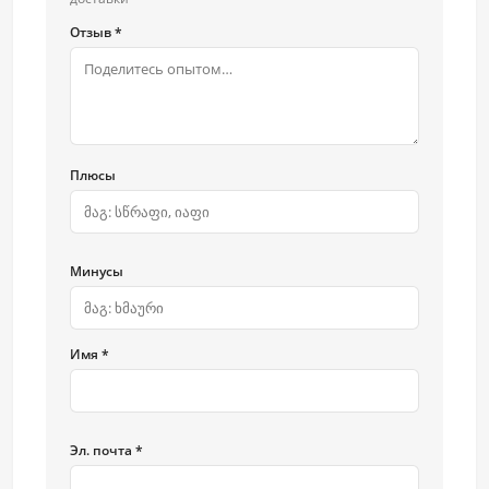
Отзыв *
Плюсы
Минусы
Имя *
Эл. почта *