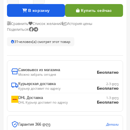
В корзину
Купить сейчас
Сравнить
Список желаний
История цены
Поделиться:
31
человек(а) смотрят этот товар
Самовывоз из магазина
Бесплатно
Можно забрать сегодня
Курьерская доставка
2-3 დღე
Бесплатно
Курьер доставит по адресу
DHL Доставка
1-3 დღე
Бесплатно
DHL Курьер доставит по адресу
Детали
Гарантия 366 დღე