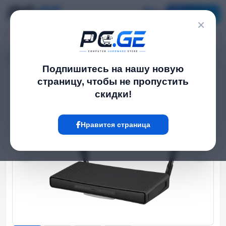
Каталог
×
Главная
WiFi роутеры
WiFi Роутер - hAP ac³, MikroTik
›
›
Подпишитесь на нашу новую
страницу, чтобы не пропустить
Hot
скидки!
Нравится страница
‹
›