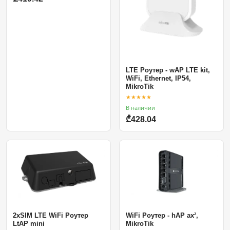
LTE Роутер - wAP LTE kit,
WiFi, Ethernet, IP54,
MikroTik
★★★★★
В наличии
₾428.04
2xSIM LTE WiFi Роутер
WiFi Роутер - hAP ax²,
LtAP mini
MikroTik