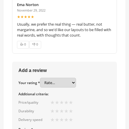
Ema Norton
November 29, 2022
★★★★★
Usually, we prefer the real thing — real butter, not
margarine, and so we'd like our layouts to be filled with
real words, with thoughts that count.
👍 0
👎 0
Add a review
Your rating *
Additional criteria:
★
★
★
★
★
Price/quality
★
★
★
★
★
Durability
★
★
★
★
★
Delivery speed