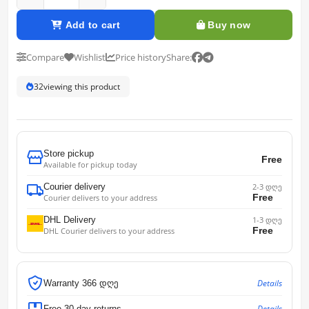
Add to cart
Buy now
Compare
Wishlist
Price history
Share:
32
viewing this product
Store pickup
Free
Available for pickup today
Courier delivery
2-3 დღე
Free
Courier delivers to your address
DHL Delivery
1-3 დღე
Free
DHL Courier delivers to your address
Details
Warranty 366 დღე
Details
Free 30-day returns