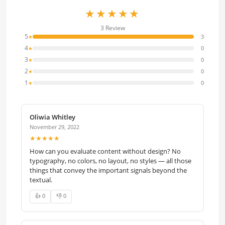
★★★★★
3 Review
5
3
★
4
0
★
3
0
★
2
0
★
1
0
★
Oliwia Whitley
November 29, 2022
★★★★★
How can you evaluate content without design? No
typography, no colors, no layout, no styles — all those
things that convey the important signals beyond the
textual.
👍 0
👎 0