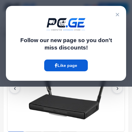
Catalog
×
Home
WiFi Routers
WiFi Router - hAP ac³, MikroTik
›
›
Follow our new page so you don't
miss discounts!
Hot
Like page
‹
›