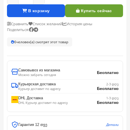
В корзину
Купить сейчас
Сравнить
Список желаний
История цены
Поделиться:
6
человек(а) смотрят этот товар
Самовывоз из магазина
Бесплатно
Можно забрать сегодня
Курьерская доставка
2-3 დღე
Бесплатно
Курьер доставит по адресу
DHL Доставка
1-3 დღე
Бесплатно
DHL Курьер доставит по адресу
Детали
Гарантия 12 თვე