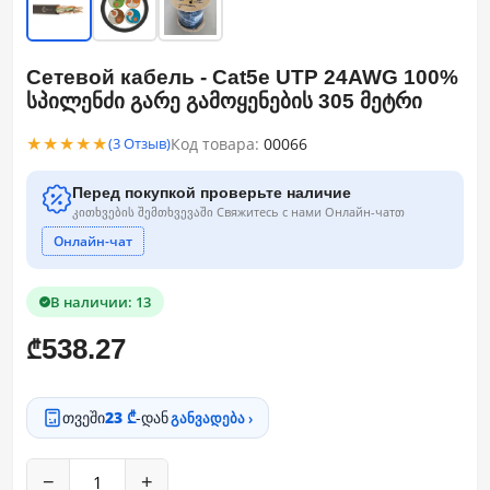
Сетевой кабель - Cat5e UTP 24AWG 100%
სპილენძი გარე გამოყენების 305 მეტრი
★★★★★
Код товара:
00066
(3 Отзыв)
Перед покупкой проверьте наличие
კითხვების შემთხვევაში Свяжитесь с нами Онлайн-чатთ
Онлайн-чат
В наличии: 13
538.27
₾
თვეში
23 ₾
-დან
განვადება ›
−
+