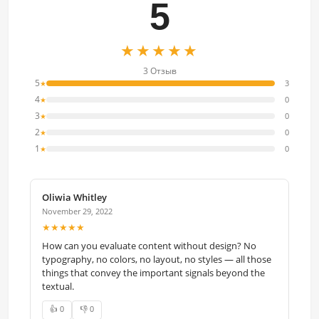
5
★★★★★
3 Отзыв
5
3
★
4
0
★
3
0
★
2
0
★
1
0
★
Oliwia Whitley
November 29, 2022
★★★★★
How can you evaluate content without design? No
typography, no colors, no layout, no styles — all those
things that convey the important signals beyond the
textual.
👍 0
👎 0