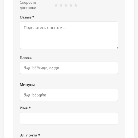
Скорость
★
★
★
★
★
доставки
Отзыв *
Плюсы
Минусы
Имя *
Эл. почта *