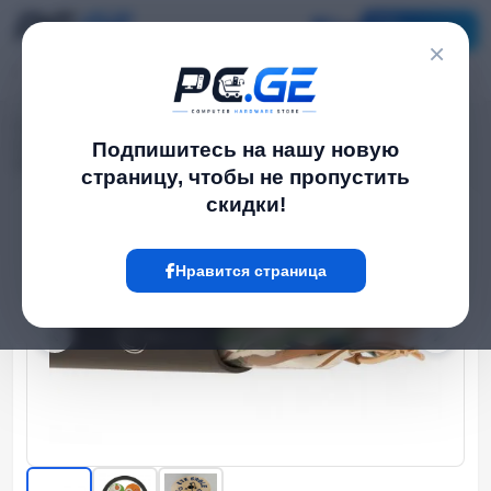
Каталог
×
Главная
Сетевые кабели
›
›
Сетевой кабель - Cat5e UTP 24AWG 100% სპილენძი გარე გამოყენების
Подпишитесь на нашу новую
305 მეტრი
страницу, чтобы не пропустить
скидки!
Hot
Нравится страница
‹
›