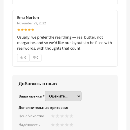
Ema Norton
November 29, 2022
★★★★★
Usually, we prefer the real thing — real butter, not
margarine, and so we'd like our layouts to be filled with
real words, with thoughts that count.
👍 0
👎 0
Добавить отзыв
Ваша оценка *
Дополнительные критерии:
★
★
★
★
★
Цена/качество
★
★
★
★
★
Надёжность