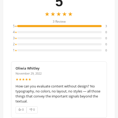
5
★★★★★
3 Review
5
3
★
4
0
★
3
0
★
2
0
★
1
0
★
Oliwia Whitley
November 29, 2022
★★★★★
How can you evaluate content without design? No
typography, no colors, no layout, no styles — all those
things that convey the important signals beyond the
textual.
👍 0
👎 0