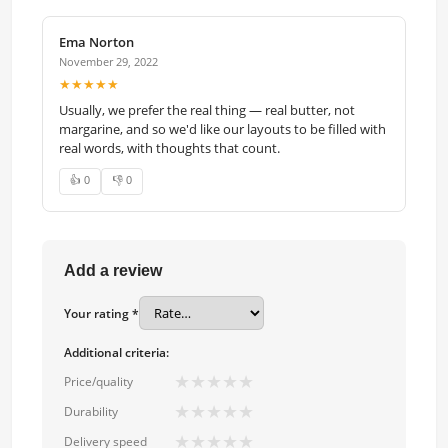
Ema Norton
November 29, 2022
★★★★★
Usually, we prefer the real thing — real butter, not
margarine, and so we'd like our layouts to be filled with
real words, with thoughts that count.
👍 0
👎 0
Add a review
Your rating *
Additional criteria:
★
★
★
★
★
Price/quality
★
★
★
★
★
Durability
★
★
★
★
★
Delivery speed