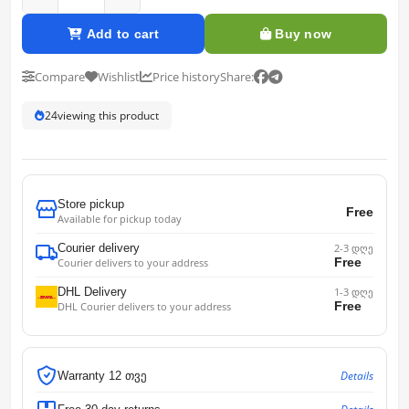
Add to cart
Buy now
Compare
Wishlist
Price history
Share:
24
viewing this product
Store pickup
Free
Available for pickup today
Courier delivery
2-3 დღე
Free
Courier delivers to your address
DHL Delivery
1-3 დღე
Free
DHL Courier delivers to your address
Details
Warranty 12 თვე