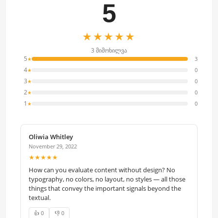
5
★★★★★
3 მიმოხილვა
5
3
★
4
0
★
3
0
★
2
0
★
1
0
★
Oliwia Whitley
November 29, 2022
★★★★★
How can you evaluate content without design? No
typography, no colors, no layout, no styles — all those
things that convey the important signals beyond the
textual.
👍 0
👎 0