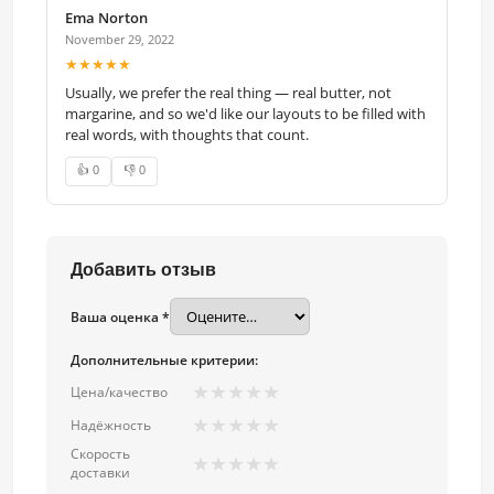
Ema Norton
November 29, 2022
★★★★★
Usually, we prefer the real thing — real butter, not
margarine, and so we'd like our layouts to be filled with
real words, with thoughts that count.
👍 0
👎 0
Добавить отзыв
Ваша оценка *
Дополнительные критерии:
★
★
★
★
★
Цена/качество
★
★
★
★
★
Надёжность
Скорость
★
★
★
★
★
доставки