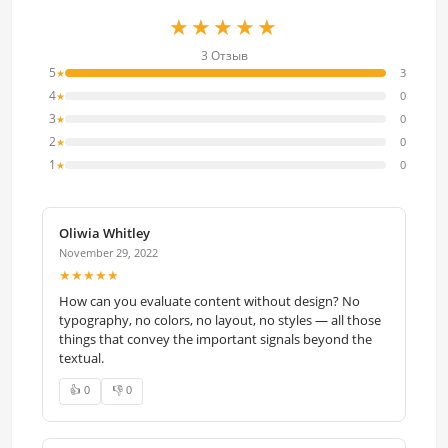
★★★★★
3 Отзыв
5
3
★
4
0
★
3
0
★
2
0
★
1
0
★
Oliwia Whitley
November 29, 2022
★★★★★
How can you evaluate content without design? No
typography, no colors, no layout, no styles — all those
things that convey the important signals beyond the
textual.
👍 0
👎 0