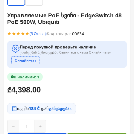
Управляемые PoE სვიჩი - EdgeSwitch 48
PoE 500W, Ubiquiti
★★★★★
Код товара:
00634
(3 Отзыв)
Перед покупкой проверьте наличие
კითხვების შემთხვევაში Свяжитесь с нами Онлайн-чатთ
Онлайн-чат
В наличии: 1
4,398.00
₾
თვეში
184 ₾
-დან
განვადება ›
−
+