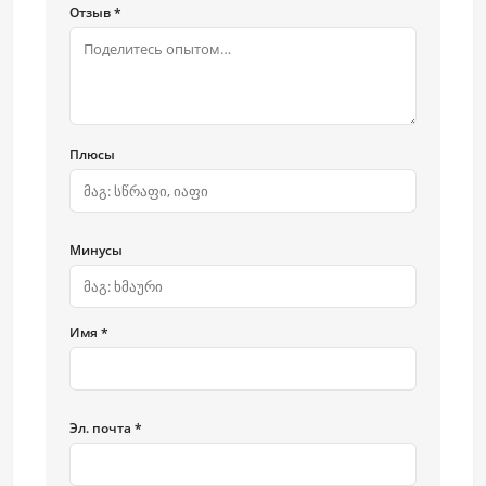
Отзыв *
Плюсы
Минусы
Имя *
Эл. почта *