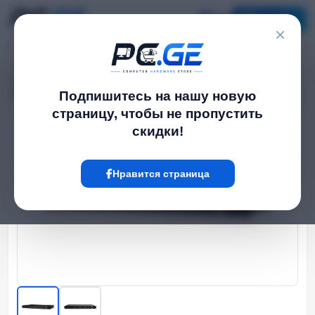
Каталог
×
Главная
Network Switch
›
›
Управляемые PoE სვიჩი - EdgeSwitch 48 PoE 500W, Ubiquiti
Подпишитесь на нашу новую
страницу, чтобы не пропустить
скидки!
Hot
Нравится страница
‹
›