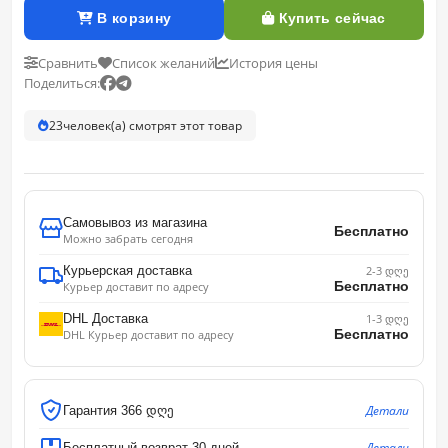
В корзину
Купить сейчас
Сравнить
Список желаний
История цены
Поделиться:
22
человек(а) смотрят этот товар
Самовывоз из магазина
Бесплатно
Можно забрать сегодня
Курьерская доставка
2-3 დღე
Бесплатно
Курьер доставит по адресу
DHL Доставка
1-3 დღე
Бесплатно
DHL Курьер доставит по адресу
Детали
Гарантия 366 დღე
Детали
Бесплатный возврат 30 дней