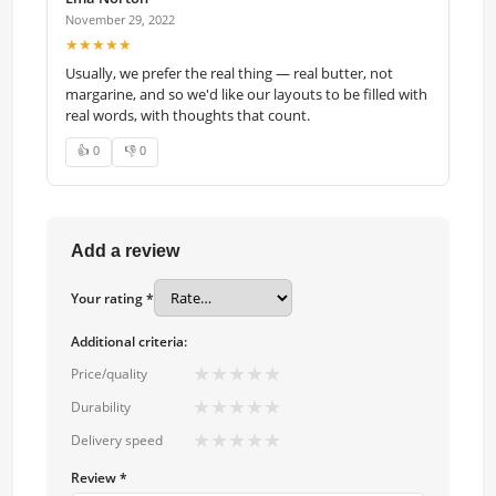
November 29, 2022
★★★★★
Usually, we prefer the real thing — real butter, not
margarine, and so we'd like our layouts to be filled with
real words, with thoughts that count.
👍 0
👎 0
Add a review
Your rating *
Additional criteria:
★
★
★
★
★
Price/quality
★
★
★
★
★
Durability
★
★
★
★
★
Delivery speed
Review *