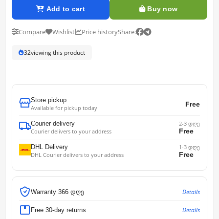
Add to cart
Buy now
Compare
Wishlist
Price history
Share:
32
viewing this product
Store pickup
Free
Available for pickup today
Courier delivery
2-3 დღე
Free
Courier delivers to your address
DHL Delivery
1-3 დღე
Free
DHL Courier delivers to your address
Details
Warranty 366 დღე
Details
Free 30-day returns