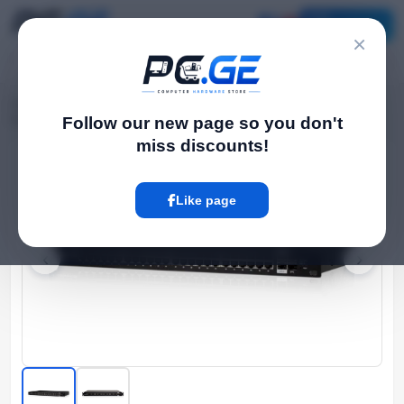
Catalog
×
Home
Network Switch
›
›
Managed PoE სვიჩი - EdgeSwitch 48 PoE 500W, Ubiquiti
Follow our new page so you don't
miss discounts!
Hot
Like page
‹
›