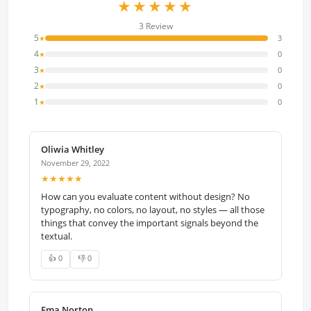
★★★★★
3 Review
5
3
★
4
0
★
3
0
★
2
0
★
1
0
★
Oliwia Whitley
November 29, 2022
★★★★★
How can you evaluate content without design? No
typography, no colors, no layout, no styles — all those
things that convey the important signals beyond the
textual.
👍 0
👎 0
Ema Norton