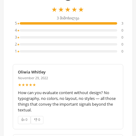
★★★★★
3 მიმოხილვა
5
3
★
4
0
★
3
0
★
2
0
★
1
0
★
Oliwia Whitley
November 29, 2022
★★★★★
How can you evaluate content without design? No
typography, no colors, no layout, no styles — all those
things that convey the important signals beyond the
textual.
👍 0
👎 0