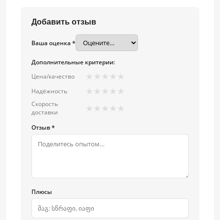
Добавить отзыв
Ваша оценка *
Дополнительные критерии:
★
★
★
★
★
Цена/качество
★
★
★
★
★
Надёжность
Скорость
★
★
★
★
★
доставки
Отзыв *
Плюсы