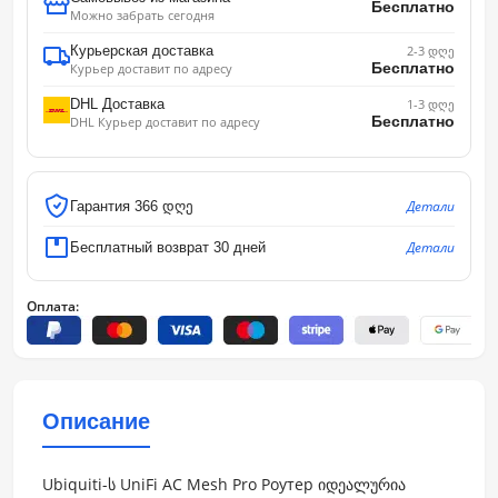
Бесплатно
Можно забрать сегодня
Курьерская доставка
2-3 დღე
Бесплатно
Курьер доставит по адресу
DHL Доставка
1-3 დღე
Бесплатно
DHL Курьер доставит по адресу
Детали
Гарантия 366 დღე
Детали
Бесплатный возврат 30 дней
Оплата:
Описание
Ubiquiti-ს UniFi AC Mesh Pro Роутер იდეალურია