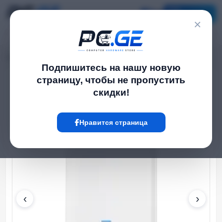
Каталог
×
Главная
WiFi роутеры
UniFi AC Mesh Pro
›
›
Подпишитесь на нашу новую
страницу, чтобы не пропустить
Hot
скидки!
Нравится страница
‹
›