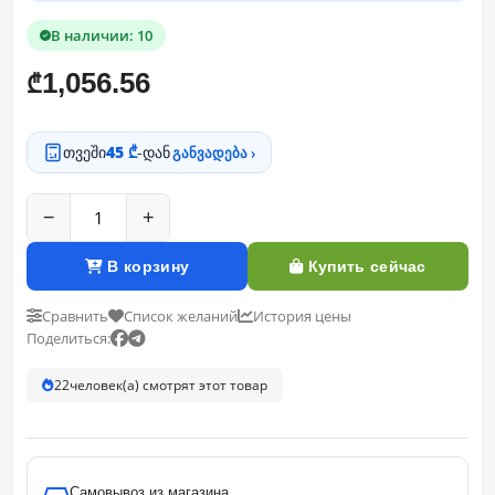
В наличии: 10
1,056.56
₾
თვეში
45 ₾
-დან
განვადება ›
−
+
В корзину
Купить сейчас
Сравнить
Список желаний
История цены
Поделиться:
22
человек(а) смотрят этот товар
Самовывоз из магазина