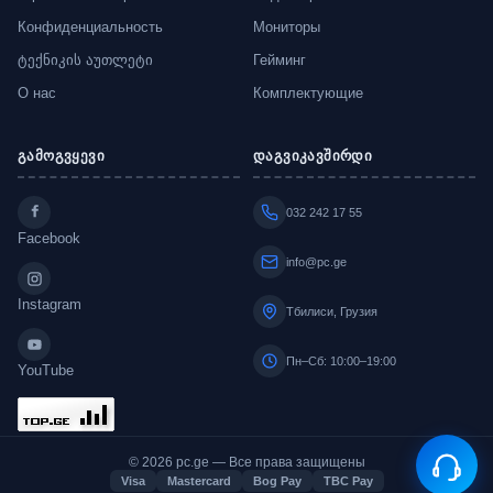
Конфиденциальность
Мониторы
ტექნიკის აუთლეტი
Гейминг
О нас
Комплектующие
გამოგვყევი
დაგვიკავშირდი
032 242 17 55
Facebook
info@pc.ge
Instagram
Тбилиси, Грузия
Пн–Сб: 10:00–19:00
YouTube
© 2026 pc.ge — Все права защищены
Visa
Mastercard
Bog Pay
TBC Pay