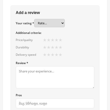
Add a review
Your rating *
Additional criteria:
★
★
★
★
★
Price/quality
★
★
★
★
★
Durability
★
★
★
★
★
Delivery speed
Review *
Pros