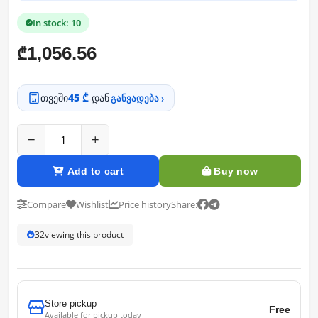
In stock: 10
1,056.56
₾
თვეში
45 ₾
-დან
განვადება ›
−
+
Add to cart
Buy now
Compare
Wishlist
Price history
Share:
33
viewing this product
Store pickup
Free
Available for pickup today