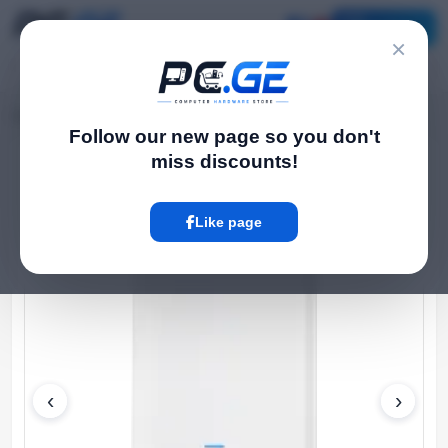
Catalog
×
Home
WiFi Routers
UniFi AC Mesh Pro
›
›
Follow our new page so you don't
miss discounts!
Hot
Like page
‹
›