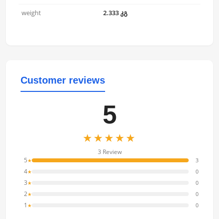
weight
2.333 კგ
Customer reviews
5
★★★★★
3 Review
5
3
★
4
0
★
3
0
★
2
0
★
1
0
★