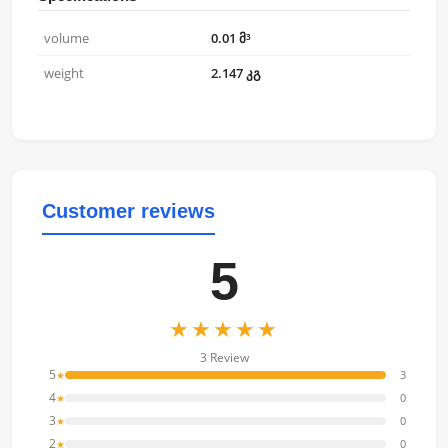
volume
0.01 მ³
weight
2.147 კგ
Customer reviews
5
★★★★★
3 Review
5
3
★
4
0
★
3
0
★
2
0
★