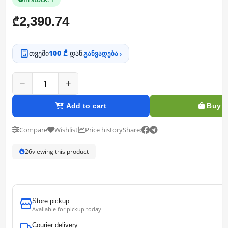
2,390.74
₾
თვეში
100 ₾
-დან
განვადება ›
−
+
Add to cart
Buy 
Compare
Wishlist
Price history
Share:
26
viewing this product
Store pickup
Available for pickup today
Courier delivery