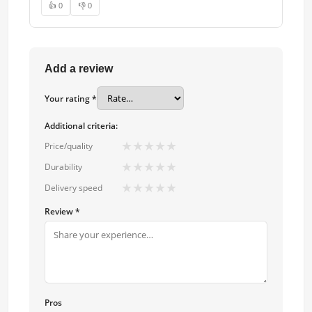
👍 0
👎 0
Add a review
Your rating *
Additional criteria:
★
★
★
★
★
Price/quality
★
★
★
★
★
Durability
★
★
★
★
★
Delivery speed
Review *
Pros