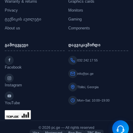
Warranty & returns
Graphics cards
Privacy
Monitors
ტექნიკის აუთლეტი
Gaming
About us
Components
გამოგვყევი
დაგვიკავშირდი
032 242 17 55
Facebook
info@pc.ge
Instagram
Tbilisi, Georgia
Mon–Sat: 10:00–19:00
YouTube
© 2026 pc.ge — All rights reserved
Visa
Mastercard
Bog Pay
TBC Pay