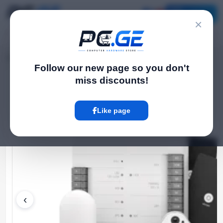
Catalog
×
Home
Cameras & photo-video
UniFi Access Starter Kit
›
›
Follow our new page so you don't
miss discounts!
Hot
Like page
‹