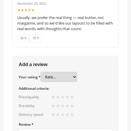
November 29, 2022
★★★★★
Usually, we prefer the real thing — real butter, not
margarine, and so we'd like our layouts to be filled with
real words, with thoughts that count.
👍 0
👎 0
Add a review
Your rating *
Additional criteria:
★
★
★
★
★
Price/quality
★
★
★
★
★
Durability
★
★
★
★
★
Delivery speed
Review *