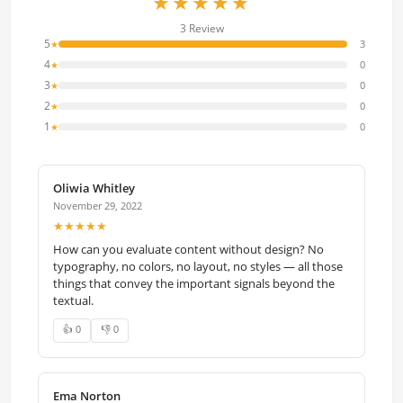
★★★★★
3 Review
5
3
★
4
0
★
3
0
★
2
0
★
1
0
★
Oliwia Whitley
November 29, 2022
★★★★★
How can you evaluate content without design? No
typography, no colors, no layout, no styles — all those
things that convey the important signals beyond the
textual.
👍 0
👎 0
Ema Norton