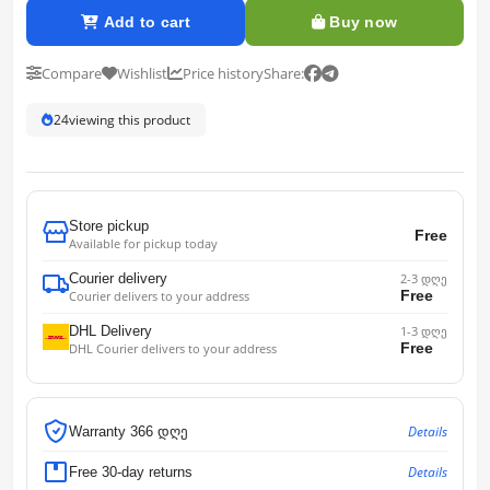
Add to cart
Buy now
Compare
Wishlist
Price history
Share:
24
viewing this product
Store pickup
Free
Available for pickup today
Courier delivery
2-3 დღე
Free
Courier delivers to your address
DHL Delivery
1-3 დღე
Free
DHL Courier delivers to your address
Details
Warranty 366 დღე
Details
Free 30-day returns